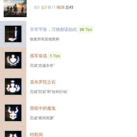
白1
金3
银11
铜28
总43
非常平衡，万物都该如此
25
Tips
收集所有其他奖杯
孤军奋战
1
Tips
完成“忠诚永存”
直布罗陀之石
完成“巨岩”和“短剑行动”
黑暗中的魔鬼
完成“夜间突袭”
特勤局