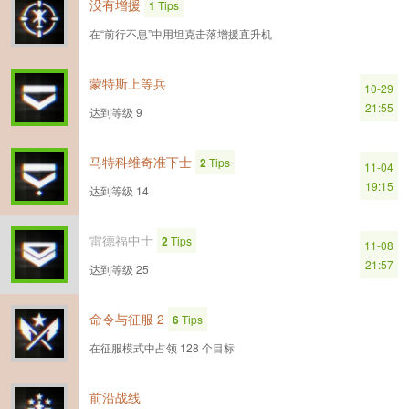
没有增援
1
Tips
在“前行不息”中用坦克击落增援直升机
蒙特斯上等兵
10-29
21:55
达到等级 9
马特科维奇准下士
2
Tips
11-04
19:15
达到等级 14
雷德福中士
2
Tips
11-08
21:57
达到等级 25
命令与征服 2
6
Tips
在征服模式中占领 128 个目标
前沿战线