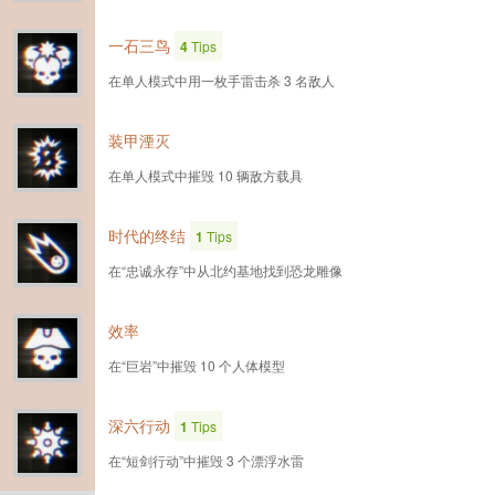
一石三鸟
4
Tips
在单人模式中用一枚手雷击杀 3 名敌人
装甲湮灭
在单人模式中摧毁 10 辆敌方载具
时代的终结
1
Tips
在“忠诚永存”中从北约基地找到恐龙雕像
效率
在“巨岩”中摧毁 10 个人体模型
深六行动
1
Tips
在“短剑行动”中摧毁 3 个漂浮水雷