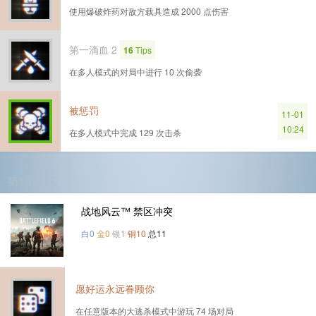
使用爆破炸药对敌方载具造成 2000 点伤害
第一滴血 2
16
Tips
在多人模式的对局中进行 10 次偷袭
被惩罚
11-01
10:24
在多人模式中完成 129 次击杀
第1个DLC
战地风云™ 禁区冲突
白0
金0
银1
铜10
总11
愿好运永远眷顾你
在任意版本的大逃杀模式中游玩 74 场对局