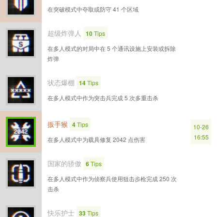
在突破模式中夺取或防守 41 个区域
超级炸弹人
10
Tips
在多人模式的对局中在 5 个通讯设施上安装或拆除
炸弹
状态爆棚
14
Tips
在多人模式中作为突击兵完成 5 次多重击杀
扳手猴
4
Tips
10-26
16:55
在多人模式中为载具修复 2042 点伤害
国家的骄傲
6
Tips
在多人模式中作为侦察兵使用狙击步枪完成 250 次
击杀
快乐护士
33
Tips