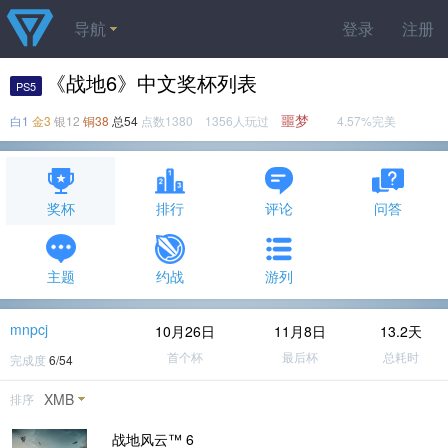
导航
登录
注册
《战地6》中文奖杯列表
PS5
噩梦
白1
金3
银12
铜38
总54
点数1380 1356人玩过
4.57%完美
奖杯
排行
评论
问答
主题
约战
游列
mnpcj
10月26日
11月8日
13.2天
首个杯
最后杯
总耗时
完成度
6/54
XMB
排序
战地风云™ 6