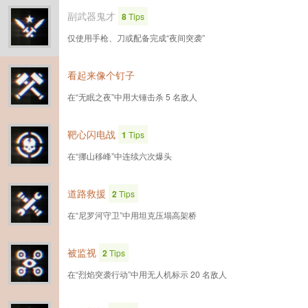
副武器鬼才
8
Tips
仅使用手枪、刀或配备完成“夜间突袭”
看起来像个钉子
在“无眠之夜”中用大锤击杀 5 名敌人
靶心闪电战
1
Tips
在“挪山移峰”中连续六次爆头
道路救援
2
Tips
在“尼罗河守卫”中用坦克压塌高架桥
被监视
2
Tips
在“烈焰突袭行动”中用无人机标示 20 名敌人