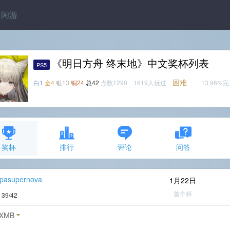
闲游
《明日方舟 终末地》中文奖杯列表
PS5
困难
白1
金4
银13
铜24
总42
点数1290 1619人玩过
13.96%
奖杯
排行
评论
问答
pasupernova
1月22日
首个杯
度
39/42
XMB