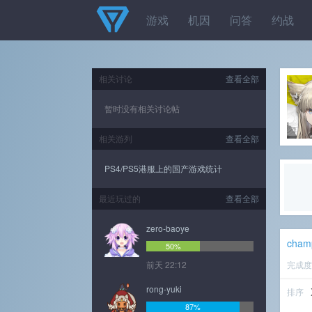
游戏
机因
问答
约战
相关讨论
查看全部
暂时没有相关讨论帖
相关游列
查看全部
PS4/PS5港服上的国产游戏统计
最近玩过的
查看全部
zero-baoye
cham
50%
前天 22:12
完成
rong-yuki
排序
87%