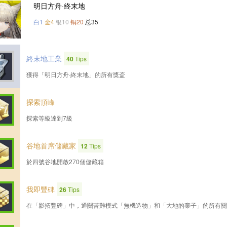
明日方舟·終末地
白1
金4
银10
铜20
总35
終末地工業
40
Tips
獲得「明日方舟·終末地」的所有獎盃
探索頂峰
探索等級達到7級
谷地首席儲藏家
12
Tips
於四號谷地開啟270個儲藏箱
我即豐碑
26
Tips
在「影拓豐碑」中，通關苦難模式「無機造物」和「大地的棄子」的所有關