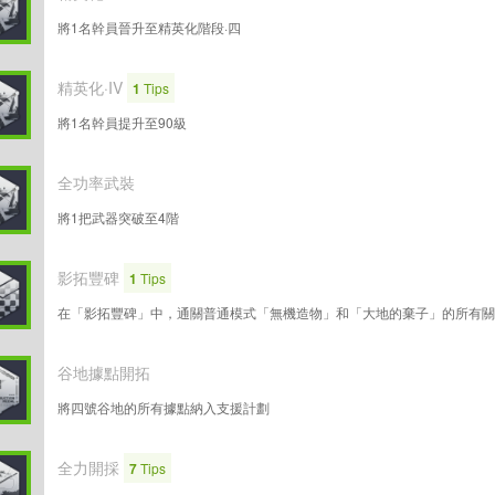
將1名幹員晉升至精英化階段·四
精英化·IV
1
Tips
將1名幹員提升至90級
全功率武裝
將1把武器突破至4階
影拓豐碑
1
Tips
在「影拓豐碑」中，通關普通模式「無機造物」和「大地的棄子」的所有關
谷地據點開拓
將四號谷地的所有據點納入支援計劃
全力開採
7
Tips