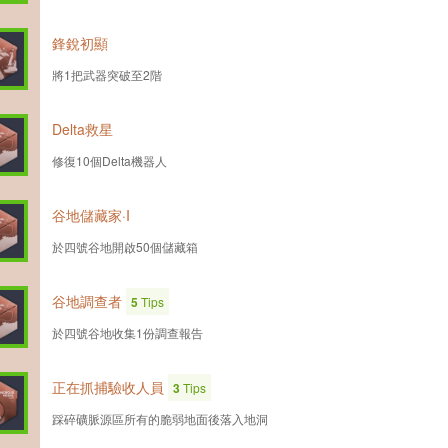
鋒銳初顯
將1把武器突破至2階
Delta救星
修復10個Delta機器人
谷地儲藏家·I
於四號谷地開啟50個儲藏箱
谷地調查者
5
Tips
於四號谷地收集1份調查報告
正在抓捕驗收人員
3
Tips
踩碎礦脈源區所有的脆弱地面後落入地洞