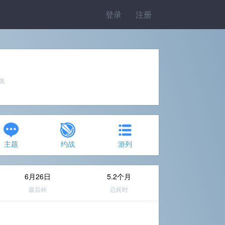
登录
注册
完美
主题
约战
游列
6月26日
5.2个月
最后杯
总耗时