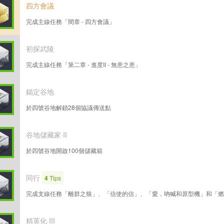
四方會議
完成主線任務「間章 - 四方會議」
初探武陵
完成主線任務「第二章 - 進度II - 無患之患」
錨定谷地
於四號谷地解鎖28個協議傳送點
谷地儲藏家·II
於四號谷地開啟100個儲藏箱
同行
4
Tips
完成支線任務「離群之狼」、「信使的信」、「愛，吶喊和原型機」和「燃
精英化·III