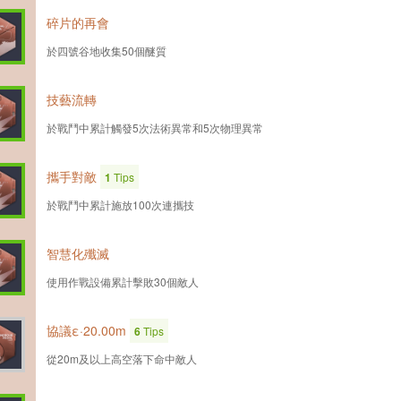
碎片的再會
於四號谷地收集50個醚質
技藝流轉
於戰鬥中累計觸發5次法術異常和5次物理異常
攜手對敵
1
Tips
於戰鬥中累計施放100次連攜技
智慧化殲滅
使用作戰設備累計擊敗30個敵人
協議ε·20.00m
6
Tips
從20m及以上高空落下命中敵人