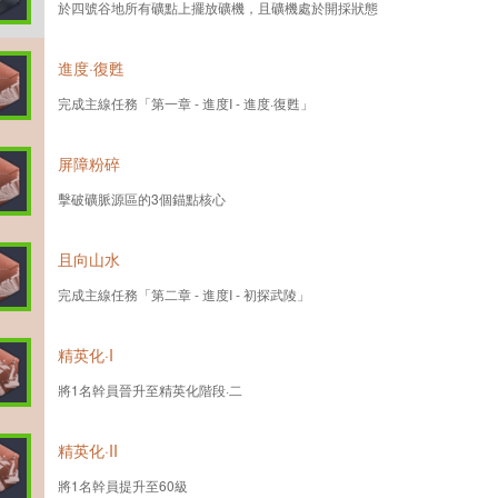
於四號谷地所有礦點上擺放礦機，且礦機處於開採狀態
進度·復甦
完成主線任務「第一章 - 進度I - 進度·復甦」
屏障粉碎
擊破礦脈源區的3個錨點核心
且向山水
完成主線任務「第二章 - 進度I - 初探武陵」
精英化·I
將1名幹員晉升至精英化階段·二
精英化·II
將1名幹員提升至60級