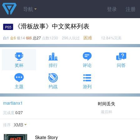
导航
登录
注册
《滑板故事》中文奖杯列表
PS5
困难
白1
金6
银14
铜6
总27
点数1230 296人玩过
12.84%完美
奖杯
排行
评论
问答
主题
约战
游列
martianx1
时间丢失
最后杯
完成度
0/27
XMB
排序
Skate Story