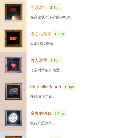
你须滑行
3
Tips
在高速状态下碎裂500次。
板面收藏家
1
Tips
收集18块板面。
哲人滑手
1
Tips
传递对滑板的热爱。
Eternally Bound
3
Tips
挣脱悔恨之链。
魔鬼的对称
2
Tips
执行邪恶序列。