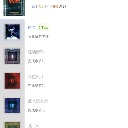
白1
金6
银14
铜6
总27
白金
2
Tips
收集所有奖杯
琉璃滑手
完成章节1。
温热乳汁
完成章节2。
魔鬼浣衣坊
完成章节3。
死亡司