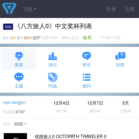
导航
登录
注册
《八方旅人0》中文奖杯列表
PS5
极易
白1
金6
银4
铜26
总37
点数1230 850人玩过
71.53%完美
奖杯
排行
评论
问答
主题
约战
游列
npc-langjun
12月4日
12月7日
3天
首个杯
最后杯
总耗时
完成度
37/37
XMB
排序
歧路旅人0 OCTOPATH TRAVELER 0