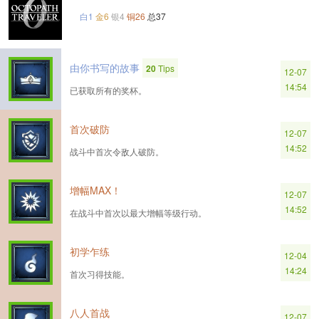
白1
金6
银4
铜26
总37
由你书写的故事
20
Tips
12-07
14:54
已获取所有的奖杯。
首次破防
12-07
14:52
战斗中首次令敌人破防。
增幅MAX！
12-07
14:52
在战斗中首次以最大增幅等级行动。
初学乍练
12-04
14:24
首次习得技能。
八人首战
12-07