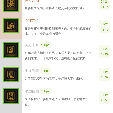
01-21
01:14
和步枪手见面。跟传奇人物交谈的感觉如何？
坚守岗位
01-21
在普里皮亚季和捷格加廖夫见面。变异区最艰难的
11:47
地方，有一个最坚强的看守。
美好未来
1
Tips
01-21
科尔舒诺夫牺牲了自己，这样人类才能拥有一个全
17:24
新的未来。一个没有怀疑，没有变异区的未来。
驱逐黑暗
1
Tips
01-21
13:39
为了清除变异区的黑暗，伤疤进入了休眠舱。
永远自由
1
Tips
01-21
为了保护它，步枪手进入了休眠舱。永远地保护
23:53
它。