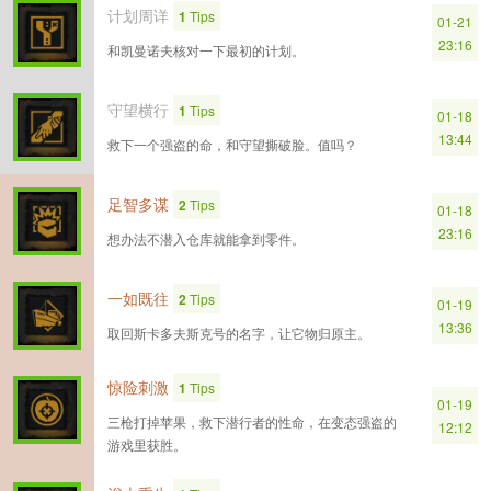
计划周详
1
Tips
01-21
23:16
和凯曼诺夫核对一下最初的计划。
守望横行
1
Tips
01-18
13:44
救下一个强盗的命，和守望撕破脸。值吗？
足智多谋
2
Tips
01-18
23:16
想办法不潜入仓库就能拿到零件。
一如既往
2
Tips
01-19
13:36
取回斯卡多夫斯克号的名字，让它物归原主。
惊险刺激
1
Tips
01-19
三枪打掉苹果，救下潜行者的性命，在变态强盗的
12:12
游戏里获胜。