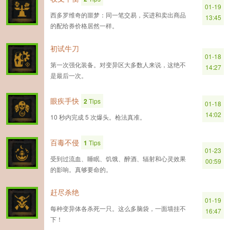
01-19
西多罗维奇的噩梦：同一笔交易，买进和卖出商品
13:45
的配给券价格居然一样。
初试牛刀
01-18
第一次强化装备。对变异区大多数人来说，这绝不
14:27
是最后一次。
眼疾手快
2
Tips
01-18
14:02
10 秒内完成 5 次爆头。枪法真准。
百毒不侵
1
Tips
01-23
受到过流血、睡眠、饥饿、醉酒、辐射和心灵效果
00:59
的影响。真够要命的。
赶尽杀绝
01-19
每种变异体各杀死一只。这么多脑袋，一面墙挂不
16:47
下！