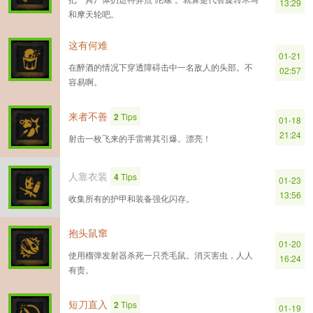
13:29
和摩天轮吧。
这有何难
01-21
在醉酒的情况下穿透障碍击中一名敌人的头部。不
02:57
容易啊。
来者不善
2
Tips
01-18
21:24
射击一枚飞来的手雷将其引爆。漂亮！
人靠衣装
4
Tips
01-23
13:56
收集所有的护甲和装备强化闪存。
抱头鼠窜
01-20
使用榴弹发射器杀死一只秃毛鼠。消灭害虫，人人
16:24
有责。
短刀直入
2
Tips
01-19