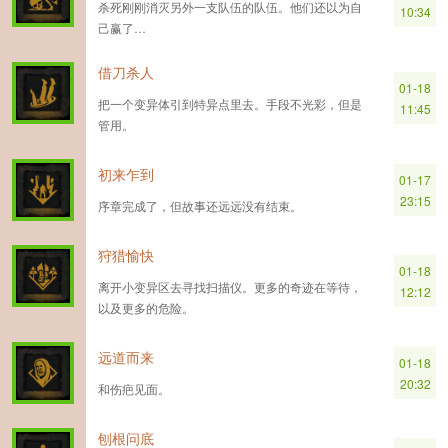
杀死刚刚消灭另外一支队伍的队伍。他们还以为自
10:34
己赢了…
借刀杀人
01-18
把一个变异体引到特异点里去。手段不光彩，但是
11:45
管用。
初来乍到
01-17
23:15
序章完成了，但故事还远远没有结束。
狩猎愉快
01-18
离开小变异区去寻找扫描仪。更多的奇迹在等待，
12:12
以及更多的危险。
远道而来
01-18
20:32
和伤疤见面。
刨根问底