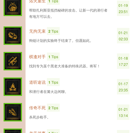
浴火重生
1
Tips
01-19
帮助扎利斯亚抵挡秘碑的攻击。让新一代的潜行者
23:51
有地方可以去。
无拘无束
2
Tips
01-21
02:33
狗链计划的实验终于结束了。但愿如此。
棋逢对手
1
Tips
01-18
17:27
找到专为某个黑老大准备的特殊武器。将军！
道听途说
1
Tips
01-17
23:35
和潜行者在篝火边闲聊。
传奇不死
2
Tips
01-21
13:14
杀死步枪手。