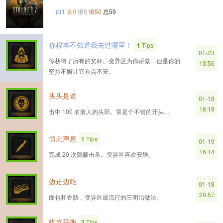
白1
金0
银8
铜50
总59
你根本不知道我去过哪里！
1
Tips
01-23
你获得了所有的奖杯。变异区为你骄傲…但是你的
13:56
坚持不懈让它有点不安。
头头是道
01-18
18:18
击中 100 名敌人的头部。算是个不错的开头…
悄无声息
1
Tips
01-19
16:14
完成 20 次隐蔽击杀。变异区喜欢安静。
边走边吃
01-18
20:57
面包和香肠，变异区最流行的三明治做法。
收支平衡
2
Tips