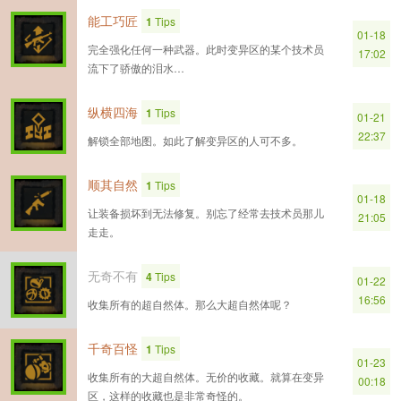
能工巧匠
1
Tips
01-18
完全强化任何一种武器。此时变异区的某个技术员
17:02
流下了骄傲的泪水…
纵横四海
1
Tips
01-21
22:37
解锁全部地图。如此了解变异区的人可不多。
顺其自然
1
Tips
01-18
让装备损坏到无法修复。别忘了经常去技术员那儿
21:05
走走。
无奇不有
4
Tips
01-22
16:56
收集所有的超自然体。那么大超自然体呢？
千奇百怪
1
Tips
01-23
收集所有的大超自然体。无价的收藏。就算在变异
00:18
区，这样的收藏也是非常奇怪的。