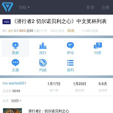
导航
登录
注册
《潜行者2 切尔诺贝利之心》中文奖杯列表
PS5
困难
白1
金0
银8
铜50
总59
点数1170 123人玩过
11.38%完美
奖杯
排行
评论
问答
主题
约战
游列
mo-wanted001
1月17日
1月23日
5.6天
首个杯
最后杯
总耗时
完成度
59/59
XMB
排序
潜行者2：切尔诺贝利之心