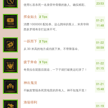
23:53
使用匕首杀死一名身穿外骨骼的敌人。确实精彩。
挥金如土
2
Tips
01-21
消费 1000000 配给券。这么阔绰的客人，米库华和
11:48
西多罗维奇非打起来不可。
一跃而下
2
Tips
01-22
00:59
从 30 米高的地方成功跳下来。不带降落伞。
疲于奔命
3
Tips
01-22
01:15
奇美拉在屁股后面追，一下子就打破奥运纪录了！
神出鬼没
01-21
15:48
不触发警报杀死营地里的所有人。神不知鬼不觉！
渔翁得利
01-19