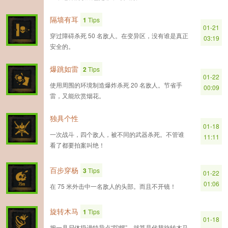
隔墙有耳
1
Tips
01-21
穿过障碍杀死 50 名敌人。在变异区，没有谁是真正
03:19
安全的。
爆跳如雷
2
Tips
01-22
使用周围的环境制造爆炸杀死 20 名敌人。节省手
00:09
雷，又能欣赏烟花。
独具个性
01-18
一次战斗，四个敌人，被不同的武器杀死。不管谁
11:11
看了都要拍案叫绝！
百步穿杨
3
Tips
01-22
01:06
在 75 米外击中一名敌人的头部。而且不开镜！
旋转木马
1
Tips
01-18
把一具尸体扔进特异点“陀螺”。就算是代替旋转木马