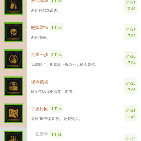
并无战事
1
Tips
01-21
12:48
杀死科尔舒诺夫。
疤姆雷特
1
Tips
01-21
17:08
杀死伤疤。
走歪一步
2
Tips
01-20
17:04
我是瞎了，但是真正视而不见的人是你。
秘碑使者
01-20
17:06
这个你比我更清楚，使者。
字里行间
1
Tips
01-21
11:42
荣获“最佳读者”奖。还有奖品。
一扫而空
1
Tips
01-23