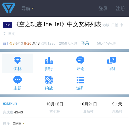
导航
登录
注册
《空之轨迹 the 1st》中文奖杯列表
港版 日版 中
PS5
文 日文
容易
白1
金3
银13
铜26
总43
点数1230 2058人玩过
56.41%完美
奖杯
排行
评论
问答
主题
约战
游列
exiakun
10月12日
10月21日
9.1天
首个杯
最后杯
总耗时
完成度
43/43
XMB
排序