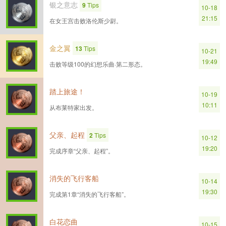
银之意志
9
Tips
10-18
21:15
在女王宫击败洛伦斯少尉。
金之翼
13
Tips
10-21
19:49
击败等级100的幻想乐曲·第二形态。
踏上旅途！
10-19
10:11
从布莱特家出发。
父亲、起程
2
Tips
10-12
19:20
完成序章“父亲、起程”。
消失的飞行客船
10-14
19:30
完成第1章“消失的飞行客船”。
白花恋曲
10-15