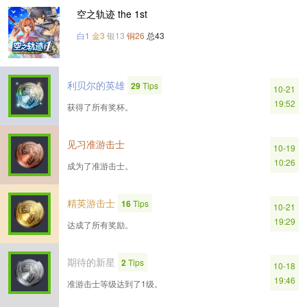
空之轨迹 the 1st
白1
金3
银13
铜26
总43
利贝尔的英雄
29
Tips
10-21
19:52
获得了所有奖杯。
见习准游击士
10-19
10:26
成为了准游击士。
精英游击士
16
Tips
10-21
19:29
达成了所有奖励。
期待的新星
2
Tips
10-18
19:46
准游击士等级达到了1级。