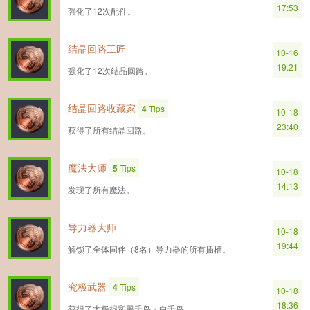
17:53
强化了12次配件。
结晶回路工匠
10-16
19:21
强化了12次结晶回路。
结晶回路收藏家
4
Tips
10-18
23:40
获得了所有结晶回路。
魔法大师
5
Tips
10-18
14:13
发现了所有魔法。
导力器大师
10-18
19:44
解锁了全体同伴（8名）导力器的所有插槽。
究极武器
4
Tips
10-18
18:36
获得了太极棍和黑千鸟・白千鸟。