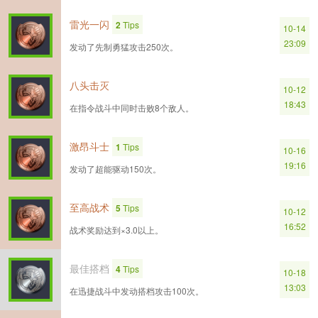
雷光一闪
2
Tips
10-14
23:09
发动了先制勇猛攻击250次。
八头击灭
10-12
18:43
在指令战斗中同时击败8个敌人。
激昂斗士
1
Tips
10-16
19:16
发动了超能驱动150次。
至高战术
5
Tips
10-12
16:52
战术奖励达到×3.0以上。
最佳搭档
4
Tips
10-18
13:03
在迅捷战斗中发动搭档攻击100次。