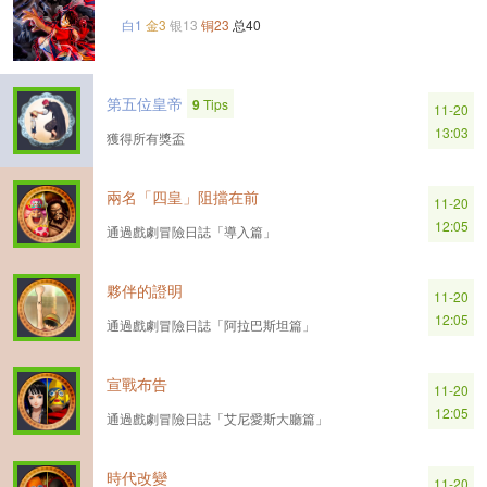
白1
金3
银13
铜23
总40
第五位皇帝
9
Tips
11-20
13:03
獲得所有獎盃
兩名「四皇」阻擋在前
11-20
12:05
通過戲劇冒險日誌「導入篇」
夥伴的證明
11-20
12:05
通過戲劇冒險日誌「阿拉巴斯坦篇」
宣戰布告
11-20
12:05
通過戲劇冒險日誌「艾尼愛斯大廳篇」
時代改變
11-20