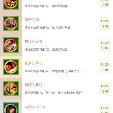
12:05
通過戲劇冒險日誌「頂點戰爭篇」
義子之酒
11-20
12:05
通過戲劇冒險日誌「進入新世界篇」
前往和之國
11-20
12:05
通過戲劇冒險日誌「圓蛋糕島篇」
嶄新的黎明
11-20
12:05
通過戲劇冒險日誌「和之國篇（遊戲原創）」
冒險的黎明
11-20
12:05
通過寶物日誌「東方藍」級１個以上的戰鬥
LEVEL G・L
11-20
12:05