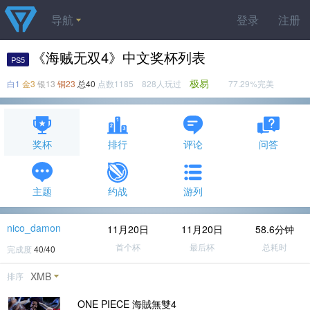
导航
登录
注册
《海贼无双4》中文奖杯列表
PS5
极易
白1
金3
银13
铜23
总40
点数1185 828人玩过
77.29%完美
奖杯
排行
评论
问答
主题
约战
游列
nico_damon
11月20日
11月20日
58.6分钟
首个杯
最后杯
总耗时
完成度
40/40
XMB
排序
ONE PIECE 海賊無雙4