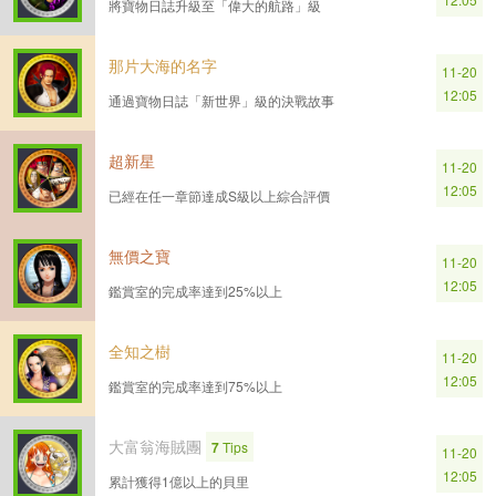
將寶物日誌升級至「偉大的航路」級
那片大海的名字
11-20
12:05
通過寶物日誌「新世界」級的決戰故事
超新星
11-20
12:05
已經在任一章節達成S級以上綜合評價
無價之寶
11-20
12:05
鑑賞室的完成率達到25%以上
全知之樹
11-20
12:05
鑑賞室的完成率達到75%以上
大富翁海賊團
7
Tips
11-20
12:05
累計獲得1億以上的貝里