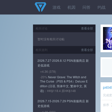
游戏
机因
问答
约战
相关讨论
查看全部
暂时没有相关讨论帖
相关游列
查看全部
2026.7.27-2026.8.12 PSN港服商店 新
史低游戏
⭐4.36 (378)
-20%
Never Grave: The Witch and
The Curse（PS5 & PS4）Deluxe E
dition (日语, 简体中文, 繁体中文, 英
p404l
语)
：HK$118.4 原HK$148
完成
2026.7.15-2026.7.29 PSN港服商店 新
排序
史低游戏
⭐4.38 (366)