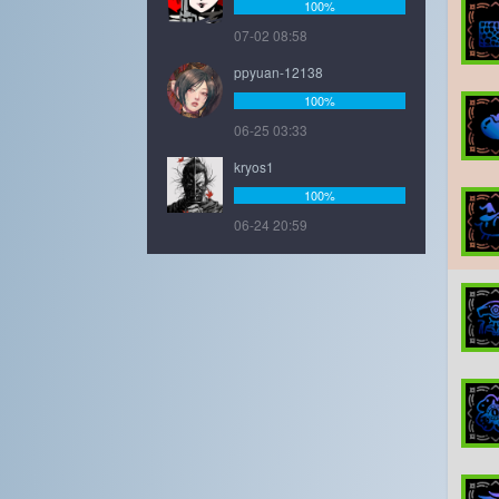
100%
07-02 08:58
ppyuan-12138
100%
06-25 03:33
kryos1
100%
06-24 20:59