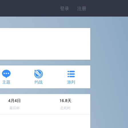
登录
注册
主题
约战
游列
4月4日
16.8天
最后杯
总耗时