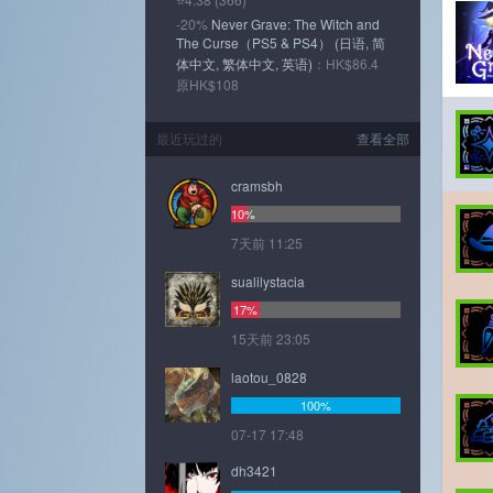
-20%
Never Grave: The Witch and
The Curse（PS5 & PS4） (日语, 简
体中文, 繁体中文, 英语)
：HK$86.4
原HK$108
最近玩过的
查看全部
cramsbh
10%
7天前 11:25
sualilystacia
17%
15天前 23:05
laotou_0828
100%
07-17 17:48
dh3421