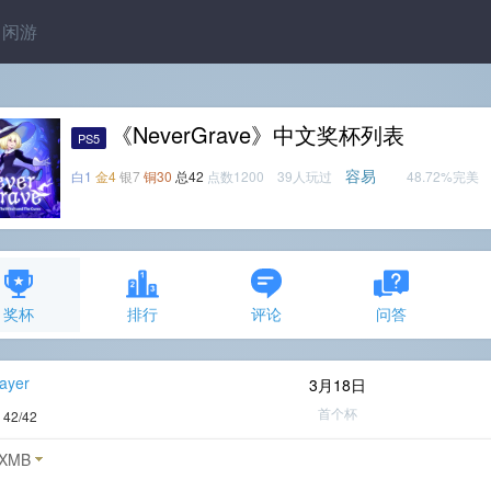
闲游
《NeverGrave》中文奖杯列表
PS5
容易
白1
金4
银7
铜30
总42
点数1200 39人玩过
48.72%完美
奖杯
排行
评论
问答
ayer
3月18日
首个杯
度
42/42
XMB