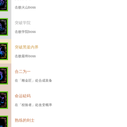
击败火山boss
突破学院
击败学院boss
突破黑釜内界
击败最终boss
合二为一
在「雕金匠」处合成装备
命运砝码
在「校验者」处改变概率
熟练的剑士