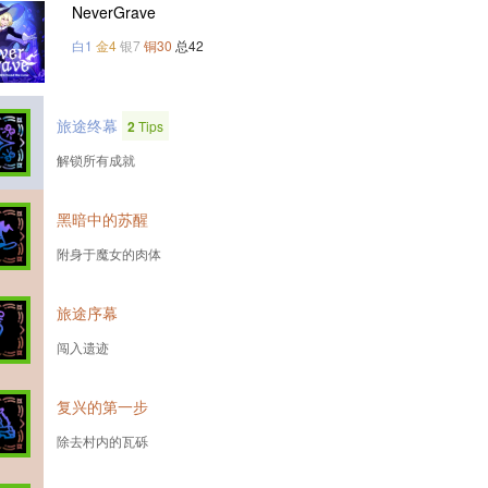
NeverGrave
白1
金4
银7
铜30
总42
旅途终幕
2
Tips
解锁所有成就
黑暗中的苏醒
附身于魔女的肉体
旅途序幕
闯入遗迹
复兴的第一步
除去村内的瓦砾