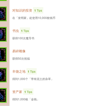
对知识的投资
1
Tips
在「发明家」处使用10,000枚钱币
书虫
1
Tips
获得100次魔导书
易碎雕像
获得50次祝福
丰饶之地
1
Tips
得到1,000个「带有泥土的杂草」
资产家
1
Tips
得到1,000枚「金钱」