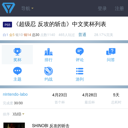
导航
登录
注册
《超级忍 反攻的斩击》中文奖杯列表
PS5
普通
白1
金5
银10
铜14
总30
点数1140 465人玩过
28.17%完美
奖杯
排行
评论
问答
主题
约战
游列
nintendo-labo
4月23日
4月28日
5天
首个杯
最后杯
总耗时
完成度
30/30
XMB
排序
SHINOBI 反攻的斩击