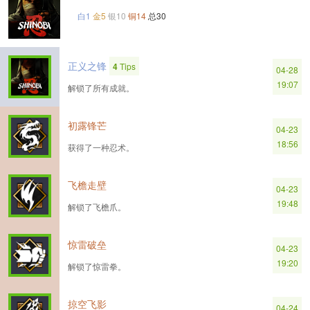
白1
金5
银10
铜14
总30
正义之锋
4
Tips
04-28
19:07
解锁了所有成就。
初露锋芒
04-23
18:56
获得了一种忍术。
飞檐走壁
04-23
19:48
解锁了飞檐爪。
惊雷破垒
04-23
19:20
解锁了惊雷拳。
掠空飞影
04-24