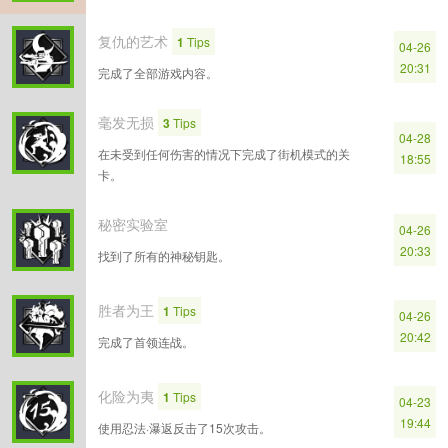
复仇的艺术
1
Tips
04-26
20:31
完成了全部游戏内容。
毫发无损
3
Tips
04-28
在未受到任何伤害的情况下完成了街机模式的关
18:55
卡。
秘密实验室
04-26
20:33
找到了所有的神秘钥匙。
胜者为王
1
Tips
04-26
20:42
完成了首领连战。
化险为夷
1
Tips
04-23
19:44
使用忍法·瀑返反击了15次攻击。