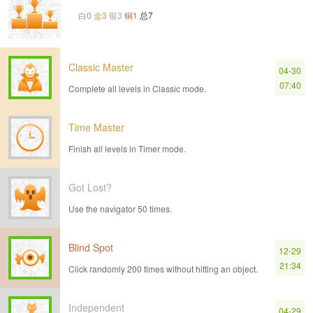
白0
金3
银3
铜1
总7
Classic Master
04-30
07:40
Complete all levels in Classic mode.
Time Master
Finish all levels in Timer mode.
Got Lost?
Use the navigator 50 times.
Blind Spot
12-29
21:34
Click randomly 200 times without hitting an object.
Independent
04-29