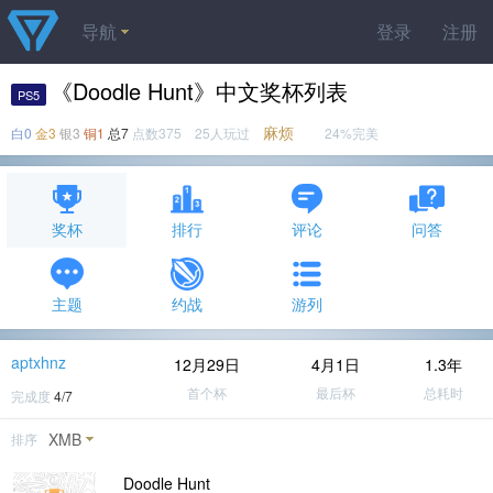
导航
登录
注册
《Doodle Hunt》中文奖杯列表
PS5
麻烦
白0
金3
银3
铜1
总7
点数375 25人玩过
24%完美
奖杯
排行
评论
问答
主题
约战
游列
aptxhnz
12月29日
4月1日
1.3年
首个杯
最后杯
总耗时
完成度
4/7
XMB
排序
Doodle Hunt