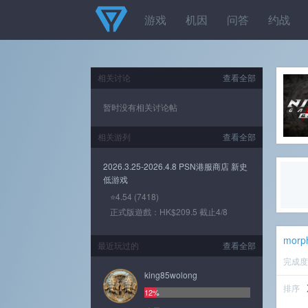
游戏
机因
问答
约战
相关讨论
查看全部
暂时没有相关讨论帖
相关游列
查看全部
2026.3.25-2026.4.8 PSN港服商店 新史
低游戏
⭐4.54 (7418)
正式版遊戲：HK$209.5 截止4/8
morp
最近玩过的
查看全部
完成
king85wolong
排序
12%