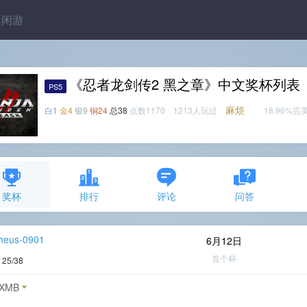
闲游
《忍者龙剑传2 黑之章》中文奖杯列表
PS5
麻烦
白1
金4
银9
铜24
总38
点数1170 1213人玩过
18.96%完
奖杯
排行
评论
问答
heus-0901
6月12日
首个杯
度
25/38
XMB