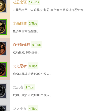
超忍之证
12
Tips
在挑战章节中以难易度“超忍”在所有章节获得超忍评价。
水晶骷髅
2
Tips
集齐所有水晶骷髅。
百连斩修行
9
Tips
成功达成 100 连击。
龙之忍者
3
Tips
成功以隼龙击败1000个敌人。
女忍者
2
Tips
成功以绫音击败1000个敌人。
龙之巫女
4
Tips