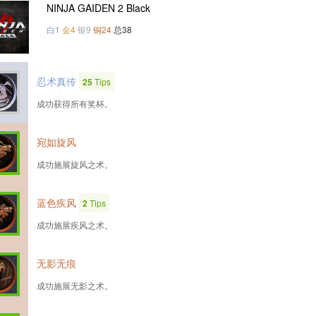
NINJA GAIDEN 2 Black
白1
金4
银9
铜24
总38
忍术真传
25
Tips
成功获得所有奖杯。
宛如旋风
成功施展旋风之术。
蓝色疾风
2
Tips
成功施展疾风之术。
无影无痕
成功施展无影之术。