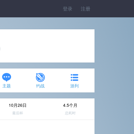
登录
注册
美
主题
约战
游列
10月26日
4.5个月
最后杯
总耗时