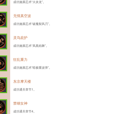
成功施展忍术“火炎龙”。
无情真空波
成功施展忍术“破魔裂风刃”。
灵鸟庇护
成功施展忍术“凤凰焰舞”。
狂乱重力
成功施展忍术“暗极重波弹”。
东京摩天楼
成功通关章节1。
禁锢女神
成功通关章节4。