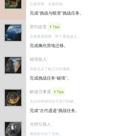
弘扬荣耀，名扬四海。
完成“挑战与蜕变”挑战任务。
荣归故里
1
Tips
克服重重困难，终于重返故土。
完成佩伦营地迁移。
秘境旅人
亲眼见证了帕卫尔的瑰丽。
完成挑战任务“秘境”。
解谜万事通
1
Tips
无论何种谜语皆可迎刃而解。
完成“古代遗迹”挑战任务。
光明引路人
将暗影引向了光明。