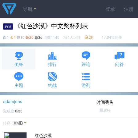
导航
登录
注册
《红色沙漠》中文奖杯列表
PS5
麻烦
白1
金4
银10
铜20
总35
点数1140 754人玩过
17.24%完美
奖杯
排行
评论
问答
主题
约战
游列
adamjens
时间丢失
最后杯
完成度
0/35
XMB
排序
红色沙漠