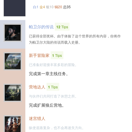
白1
金4
银10
铜20
总35
帕卫尔的传说
12
Tips
已获得全部奖杯。由于体验了这个世界的所有内容，你将作
为帕卫尔大陆的传说而载入史册。
新手冒险家
1
Tips
已准备好迎接丰富多彩的冒险。
完成第一章主线任务。
营地达人
1
Tips
与伙伴们共同打造了休憩之所。
完成扩展狼丘营地。
迷宫猎人
纵使道路复杂，也不会再迷失方向。