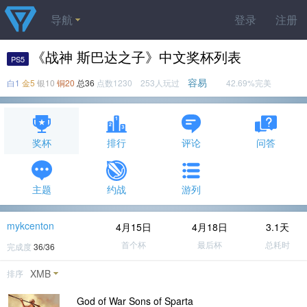
导航
登录
注册
《战神 斯巴达之子》中文奖杯列表
PS5
容易
白1
金5
银10
铜20
总36
点数1230 253人玩过
42.69%完美
奖杯
排行
评论
问答
主题
约战
游列
mykcenton
4月15日
4月18日
3.1天
首个杯
最后杯
总耗时
完成度
36/36
XMB
排序
God of War Sons of Sparta