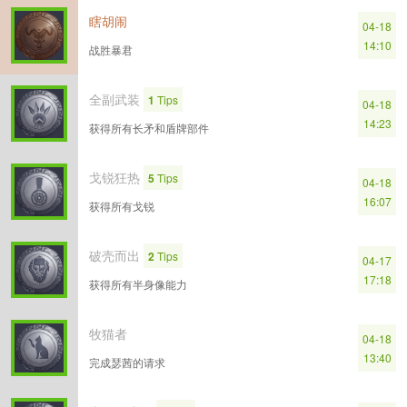
瞎胡闹
04-18
14:10
战胜暴君
全副武装
1
Tips
04-18
14:23
获得所有长矛和盾牌部件
戈锐狂热
5
Tips
04-18
16:07
获得所有戈锐
破壳而出
2
Tips
04-17
17:18
获得所有半身像能力
牧猫者
04-18
13:40
完成瑟茜的请求