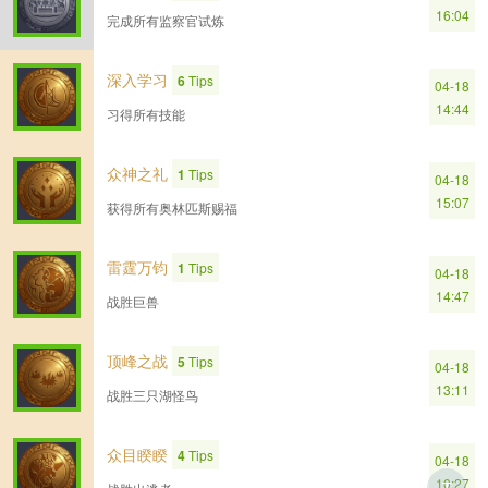
16:04
完成所有监察官试炼
深入学习
6
Tips
04-18
14:44
习得所有技能
众神之礼
1
Tips
04-18
15:07
获得所有奥林匹斯赐福
雷霆万钧
1
Tips
04-18
14:47
战胜巨兽
顶峰之战
5
Tips
04-18
13:11
战胜三只湖怪鸟
众目睽睽
4
Tips
04-18
10:27