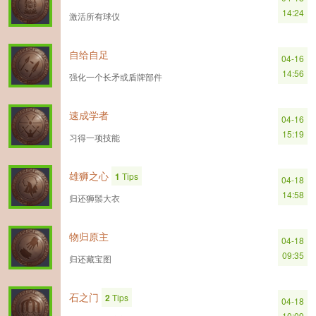
14:24
激活所有球仪
自给自足
04-16
14:56
强化一个长矛或盾牌部件
速成学者
04-16
15:19
习得一项技能
雄狮之心
1
Tips
04-18
14:58
归还狮鬃大衣
物归原主
04-18
09:35
归还藏宝图
石之门
2
Tips
04-18
10:09