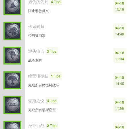
虚伪的先知
4
Tips
04-18
15:19
阻止邪教复兴
殊途同归
04-18
14:49
带男孩回家
迎头痛击
3
Tips
04-18
11:34
战胜龙首
绝无橄榄枝
1
Tips
04-18
14:40
完成所有橄榄树战斗
缪斯之悦
3
Tips
04-18
11:55
完成所有缪斯密室
身经百战
2
Tips
04-18