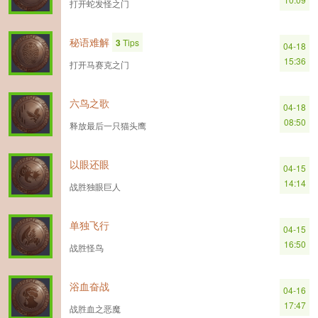
打开蛇发怪之门
秘语难解
3
Tips
04-18
15:36
打开马赛克之门
六鸟之歌
04-18
08:50
释放最后一只猫头鹰
以眼还眼
04-15
14:14
战胜独眼巨人
单独飞行
04-15
16:50
战胜怪鸟
浴血奋战
04-16
17:47
战胜血之恶魔