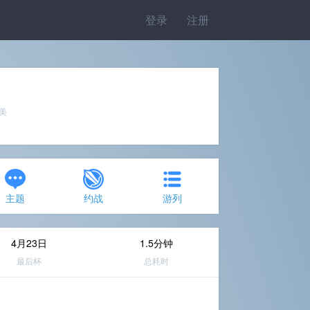
登录
注册
完美
主题
约战
游列
4月23日
1.5分钟
最后杯
总耗时