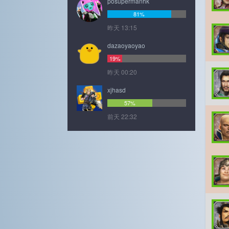
posupermanhk
81%
昨天 13:15
dazaoyaoyao
19%
昨天 00:20
xjhasd
57%
前天 22:32