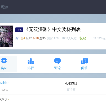
闲游
《无双深渊》中文奖杯列表
PS5
极易
白1
金4
银12
铜18
总35
点数1170 1853人玩过
63.63%
奖杯
排行
评论
问答
vildon
4月23日
首个杯
度
35/35
XMB