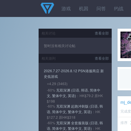
游戏
机因
问答
约战
相关讨论
查看全部
暂时没有相关讨论帖
相关游列
查看全部
2026.7.27-2026.8.12 PSN港服商店 新
史低游戏
⭐4.29 (3463)
-60%
无双深渊 (日语, 韩语, 简体中
文, 繁体中文, 英语)
：HK$79.2 原HK
$198
mj_de
-60%
无双深渊 起跑冲刺版 (日语, 韩
完成
语, 简体中文, 繁体中文, 英语)
：HK
$127.2 原HK$318
排序
-60%
无双深渊 全套服装版 (日语, 韩
语, 简体中文, 繁体中文, 英语)
：HK