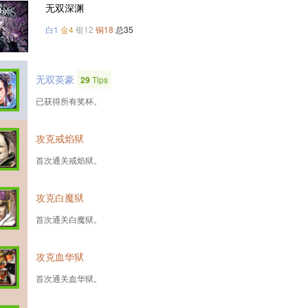
无双深渊
白1
金4
银12
铜18
总35
无双英豪
29
Tips
已获得所有奖杯。
攻克戒焰狱
首次通关戒焰狱。
攻克白魔狱
首次通关白魔狱。
攻克血华狱
首次通关血华狱。