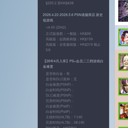
$255.2 原HK$638
2026.4.22-2026.5.6 PSN港服商店 新史
低游戏
⭐4.45 (2542)
正式版遊戲：一般版：HK$99
高級版：起跑衝刺版：HK$159
高級版：全套服裝版：HK$319 截止
5/6
【26年4月入库】PS+会员二三档游戏白
金难度
是否有白金：有
是否有DLC奖杯：无
白金难度(PSNP)：
白金时间(PSNP)：
DLC难度(PSNP)：
完美时间(PSNP)：
白金难度(PlatP)：
白金时间(PlatP)：
主线时间(HLTB)：7小时
完美时间(HLTB)：38小时
秒白情况：4传5秒白