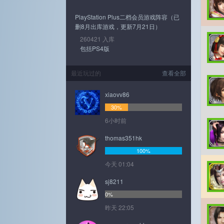
PlayStation Plus二档会员游戏阵容（已
删8月出库游戏，更新7月21日）
260421 入库
包括PS4版
最近玩过的
查看全部
xiaovv86
30%
6小时前
thomas351hk
100%
今天 01:04
sj8211
0%
昨天 22:05