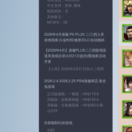
中文支持：简体, 繁体
联机奖杯：无
其他备注：
MC评分：68
2026年4月港服 PS PLUS 二/三档入库
游戏指南 白金时间/难度/DLC/自动跳杯
【2026年4月】港服PLUS二三档新增及
退库游戏目录(4月21日提供)暨抽奖活动
开奖
【入库】2026年4月21日加入二档库
2026.2.4-2026.2.25 PSN港服商店 新史
低游戏
正式版遊戲：一般版：HK$118.8
高級版：起跑衝刺版：HK$190.8
高級版：全套服裝版：HK$382.8 截
止2/25
目前能秒白的游戏
4传5