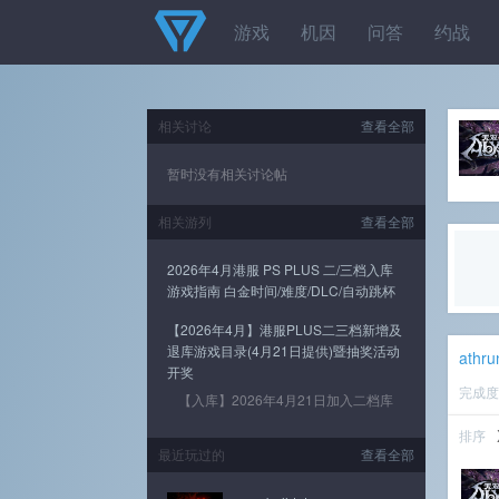
游戏
机因
问答
约战
相关讨论
查看全部
暂时没有相关讨论帖
相关游列
查看全部
2026年4月港服 PS PLUS 二/三档入库
游戏指南 白金时间/难度/DLC/自动跳杯
【2026年4月】港服PLUS二三档新增及
退库游戏目录(4月21日提供)暨抽奖活动
athru
开奖
完成
【入库】2026年4月21日加入二档库
排序
最近玩过的
查看全部