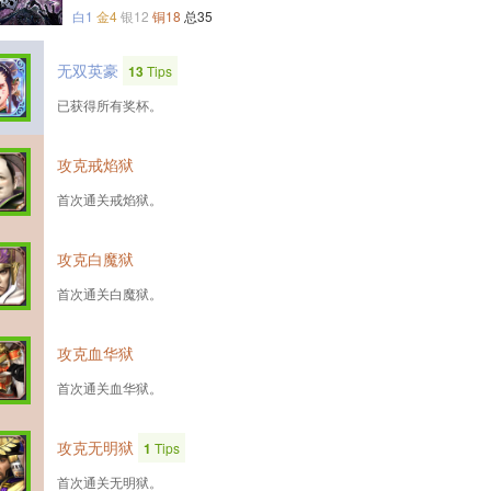
白1
金4
银12
铜18
总35
无双英豪
13
Tips
已获得所有奖杯。
攻克戒焰狱
首次通关戒焰狱。
攻克白魔狱
首次通关白魔狱。
攻克血华狱
首次通关血华狱。
攻克无明狱
1
Tips
首次通关无明狱。