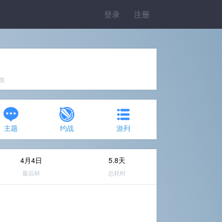
登录
注册
完美
主题
约战
游列
4月4日
5.8天
最后杯
总耗时