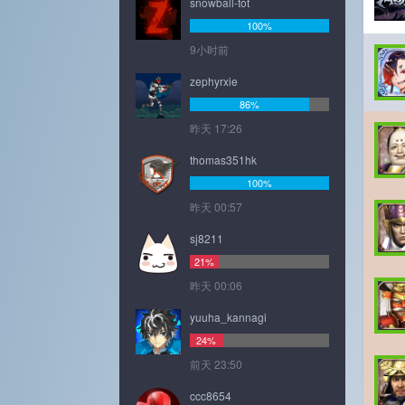
snowball-tot
100%
9小时前
zephyrxie
86%
昨天 17:26
thomas351hk
100%
昨天 00:57
sj8211
21%
昨天 00:06
yuuha_kannagi
24%
前天 23:50
ccc8654