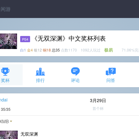
闲游
《无双深渊》中文奖杯列表
PS4
极易
白1
金4
银12
铜18
总35
点数1170 1092人玩过
71.06%
奖杯
排行
评论
问答
ndai
3月29日
首个杯
度
35/35
XMB
无双深渊