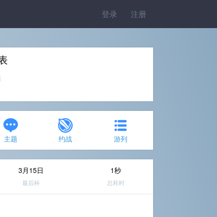
登录
注册
表
美
主题
约战
游列
3月15日
1秒
最后杯
总耗时