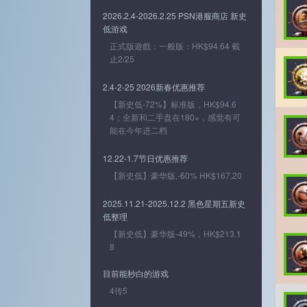
2026.2.4-2026.2.25 PSN港服商店 新史
低游戏
正式版遊戲：一般版：HK$94.64 截
止2/25
2.4-2-25 2026新春优惠推荐
【新史低-72%】标准版，HK$94.6
4；全新和二手盘在180+，感觉有可
能在今年进二档
12.22-1.7节日优惠推荐
【新史低】豪华版,-60% HK$167.20
2025.11.21-2025.12.2 黑色星期五新史
低整理
【新史低】豪华版-49%，HK$213.1
8
目前能秒白的游戏
4传5