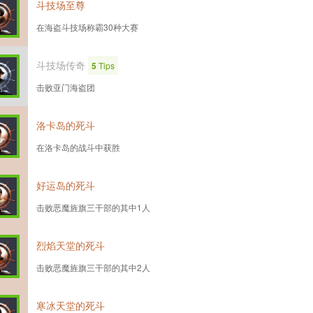
斗技场至尊
在海盗斗技场称霸30种大赛
斗技场传奇
5
Tips
击败亚门海盗团
洛卡岛的死斗
在洛卡岛的战斗中获胜
好运岛的死斗
击败恶魔旌旗三干部的其中1人
烈焰天堂的死斗
击败恶魔旌旗三干部的其中2人
寒冰天堂的死斗