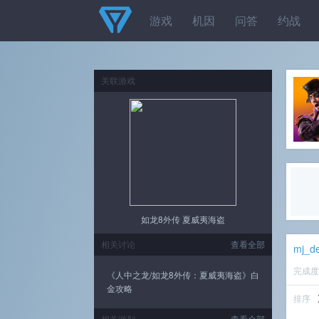
游戏
机因
问答
约战
关联游戏
如龙8外传 夏威夷海盗
相关讨论
查看全部
mj_de
完成
《人中之龙/如龙8外传：夏威夷海盗》白
金攻略
排序
相关游列
查看全部