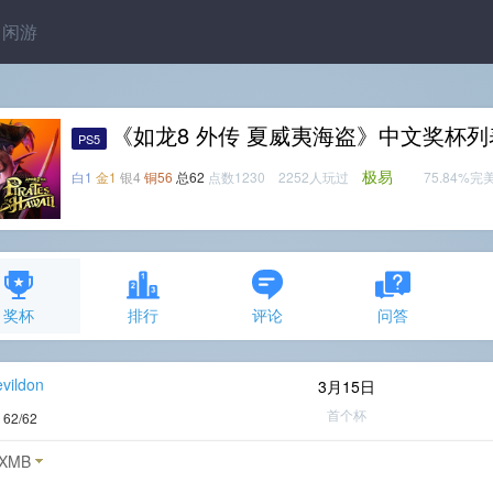
闲游
《如龙8 外传 夏威夷海盗》中文奖杯列
PS5
极易
白1
金1
银4
铜56
总62
点数1230 2252人玩过
75.84%完
奖杯
排行
评论
问答
vildon
3月15日
首个杯
度
62/62
XMB