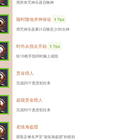
用所有咒神乐器召唤神
随时随地求神保佑
1
Tips
用咒神乐器累计召唤至少30次神
时尚从指尖开始
1
Tips
给10根手指同时戴上戒指
赏金猎人
完成20个悬赏犯任务
超级赏金猎人
完成50个悬赏犯任务
老练海盗团
获取足够名声至“老练海盗团”的级别