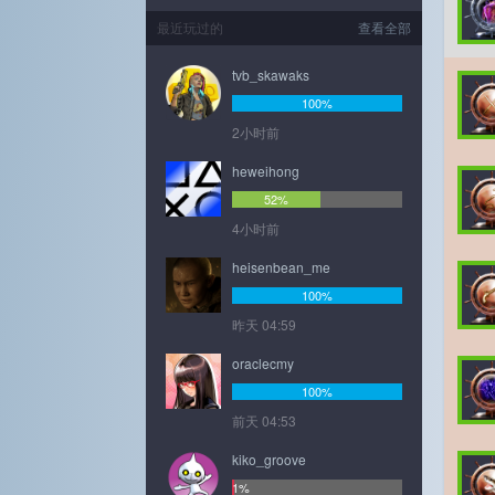
最近玩过的
查看全部
tvb_skawaks
100%
2小时前
heweihong
52%
4小时前
heisenbean_me
100%
昨天 04:59
oraclecmy
100%
前天 04:53
kiko_groove
1%