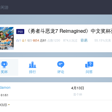
闲游
《勇者斗恶龙7 Reimagined》中文奖
PS5
容易
白1
金1
银5
铜54
总61
点数1230 874人玩过
55.15%完美
奖杯
排行
评论
问答
_damon
4月13日
首个杯
度
61/61
XMB