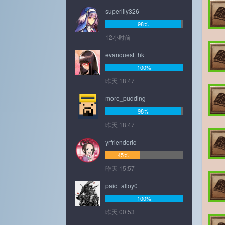
superlily326
98%
12小时前
evanquest_hk
100%
昨天 18:47
more_pudding
98%
昨天 18:47
yrfrienderic
45%
昨天 15:57
paid_alloy0
100%
昨天 00:53