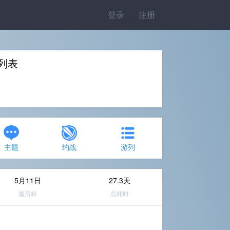
登录
注册
杯列表
主题
约战
游列
5月11日
27.3天
最后杯
总耗时