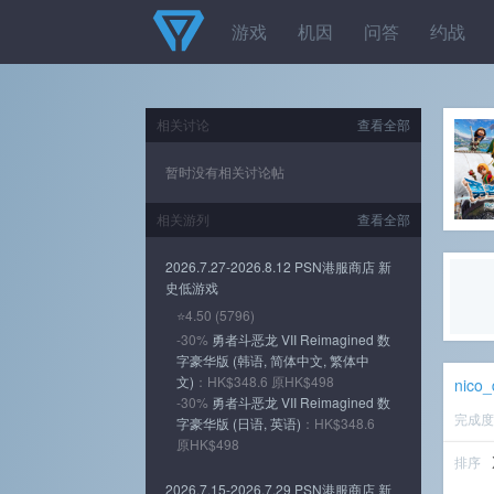
游戏
机因
问答
约战
相关讨论
查看全部
暂时没有相关讨论帖
相关游列
查看全部
2026.7.27-2026.8.12 PSN港服商店 新
史低游戏
⭐4.50 (5796)
-30%
勇者斗恶龙 VII Reimagined 数
字豪华版 (韩语, 简体中文, 繁体中
文)
：HK$348.6 原HK$498
nico
-30%
勇者斗恶龙 VII Reimagined 数
完成
字豪华版 (日语, 英语)
：HK$348.6
原HK$498
排序
2026.7.15-2026.7.29 PSN港服商店 新