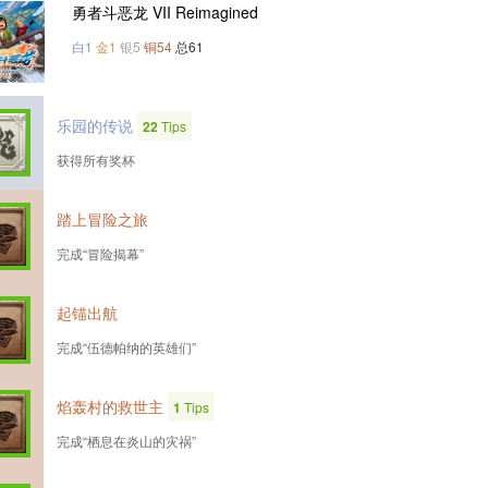
勇者斗恶龙 VII Reimagined
白1
金1
银5
铜54
总61
乐园的传说
22
Tips
获得所有奖杯
踏上冒险之旅
完成“冒险揭幕”
起锚出航
完成“伍德帕纳的英雄们”
焰轰村的救世主
1
Tips
完成“栖息在炎山的灾祸”