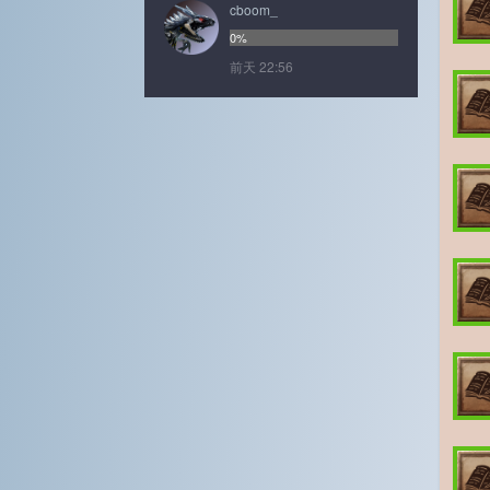
cboom_
0%
前天 22:56