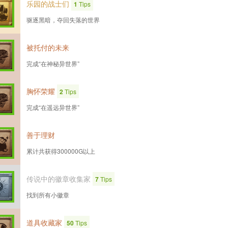
乐园的战士们
1
Tips
驱逐黑暗，夺回失落的世界
被托付的未来
完成“在神秘异世界”
胸怀荣耀
2
Tips
完成“在遥远异世界”
善于理财
累计共获得300000G以上
传说中的徽章收集家
7
Tips
找到所有小徽章
道具收藏家
50
Tips