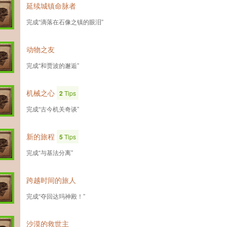
延续城镇命脉者
完成“滴落在石像之镇的眼泪”
动物之友
完成“和贾波的邂逅”
机械之心
2
Tips
完成“古今机关奇谈”
新的旅程
5
Tips
完成“与基法分离”
跨越时间的旅人
完成“夺回达玛神殿！”
沙漠的救世主