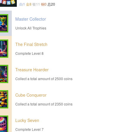
白1
金8
银11
铜0
总20
Master Collector
Unlock All Trophies
The Final Stretch
Complete Level 8
Treasure Hoarder
Collect a total amount of 2500 coins
Cube Conqueror
Collect a total amount of 2350 coins
Lucky Seven
Complete Level 7