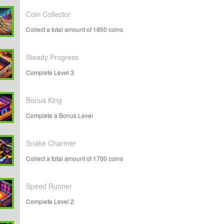
Coin Collector
Collect a total amount of 1850 coins
Steady Progress
Complete Level 3
Bonus King
Complete a Bonus Level
Snake Charmer
Collect a total amount of 1700 coins
Speed Runner
Complete Level 2