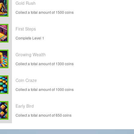
Gold Rush
Collect a total amount of 1500 coins
First Steps
Complete Level 1
Growing Wealth
Collect a total amount of 1300 coins
Coin Craze
Collect a total amount of 1000 coins
Early Bird
Collect a total amount of 650 coins