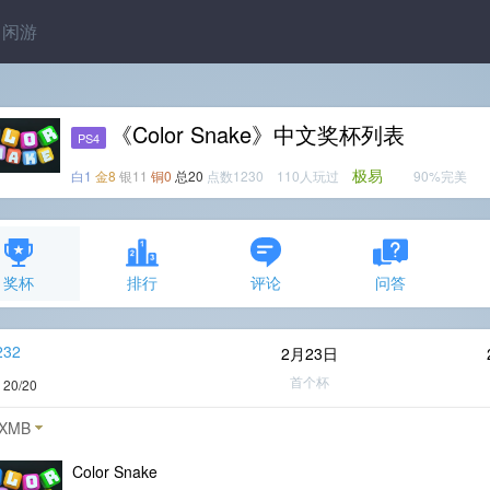
闲游
《Color Snake》中文奖杯列表
PS4
极易
白1
金8
银11
铜0
总20
点数1230 110人玩过
90%完美
奖杯
排行
评论
问答
232
2月23日
首个杯
度
20/20
XMB
Color Snake