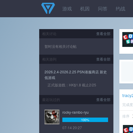
游戏
机因
问答
约战
相关讨论
查看全部
暂时没有相关讨论帖
相关游列
查看全部
2026.2.4-2026.2.25 PSN港服商店 新史
低游戏
正式版遊戲：HK$1.8 截止2/25
tracy
最近玩过的
查看全部
完成
rocky-rambo-ryu
排序
100%
07-14 20:27