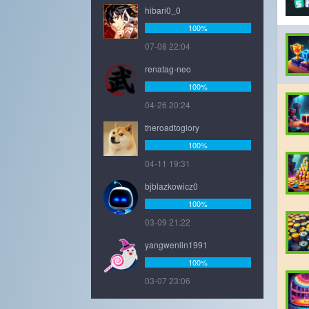
hibari0_0
100%
07-08 22:04
renatag-neo
100%
04-26 20:24
theroadtoglory
100%
04-11 19:31
bjblazkowicz0
100%
03-09 21:22
yangwenlin1991
100%
03-07 23:06