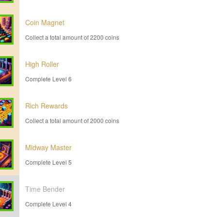
Coin Magnet
Collect a total amount of 2200 coins
High Roller
Complete Level 6
Rich Rewards
Collect a total amount of 2000 coins
Midway Master
Complete Level 5
Time Bender
Complete Level 4