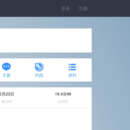
登录
注册
主题
约战
游列
2月23日
19.4分钟
最后杯
总耗时