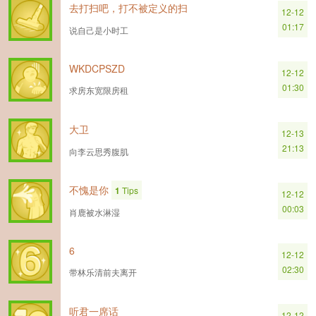
去打扫吧，打不被定义的扫
12-12
01:17
说自己是小时工
WKDCPSZD
12-12
01:30
求房东宽限房租
大卫
12-13
21:13
向李云思秀腹肌
不愧是你
1
Tips
12-12
00:03
肖鹿被水淋湿
6
12-12
02:30
带林乐清前夫离开
听君一席话
12-12