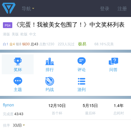
导航
登录
注册
《完蛋！我被美女包围了！》中文奖杯列表
PS4
港版 美版 欧版 中文
极易
白1
金4
银8
铜30
总43
点数1230 223人玩过
68.16%完美
奖杯
排行
评论
问答
主题
约战
游列
flynon
12月10日
5月15日
1.4年
首个杯
最后杯
总耗时
完成度
43/43
XMB
排序