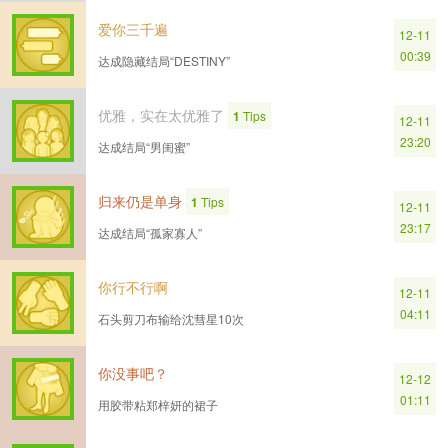
爱你三千遍
12-11
00:39
达成隐藏结局“DESTINY”
优雅，实在太优雅了
1
Tips
12-11
23:20
达成结局“男闺蜜”
归来仍是单身
1
Tips
12-11
23:17
达成结局“孤家寡人”
你行不行啊
12-11
04:11
石头剪刀布输给沈彗星10次
你没事吧？
12-12
01:11
用胶带粘郑梓妍的裙子