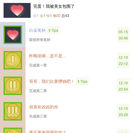
完蛋！我被美女包围了
白1
金4
银8
铜30
总43
白金奖杯
1
Tips
05-15
00:46
获得所有奖杯
昨晚咱俩…是不是…
12-10
22:12
完成第一章
哥哥，我们比赛攒钱吧！
1
Tips
12-10
22:54
完成第二章
就喜欢凶凶的你
12-10
23:29
完成第三章
要不要来我家吃饭？