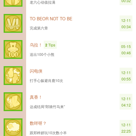
00:32
老六心动值拉满
TO BEOR NOT TO BE
12-11
00:34
完成第六章
乌拉！
2
Tips
05-15
00:46
送出100个小熊
闪电侠
12-11
00:55
打手心躲避肖鹿10次
真香！
12-11
04:12
达成结局“郎骑竹马来”
数咩呀？
12-11
22:25
跟郑梓妍玩10次数小羊