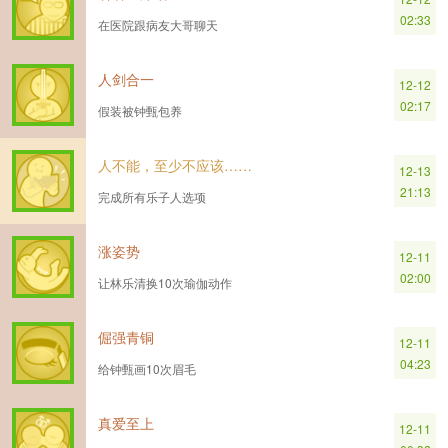
02:33
在医院跟病友大哥聊天
人剑合一
12-12
02:17
假装被钟甄包养
人不能，至少不应该……
12-13
21:13
完成所有乐子人选项
涨姿势
12-11
02:00
让林乐清换10次瑜伽动作
倔强青铜
12-11
04:23
给钟甄画10次眉毛
真爱至上
12-11