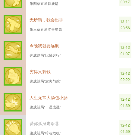
00:17
第四章直通肖鹿篇
无所谓，我会出手
12-11
23:56
第三章直通沈彗星篇
今晚我就要远航
12-12
01:07
达成结局“比翼远行”
穷得只剩钱
12-12
02:22
达成结局“农夫与蛇”
人生无常大肠包小肠
12-12
01:39
达成结局“一语成谶”
爱你孤身走暗巷
12-12
01:59
达成结局“暗巷危机”