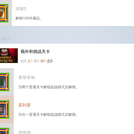
排除5
解锁100件藏品。
个DLC
额外和挑战关卡
白0
金1
银3
铜1
总5
青翠草甸
为两个普通关卡解锁血战模式后解锁。
莫利塞
为任一普通关卡解锁血战模式后解锁。
埋骨地