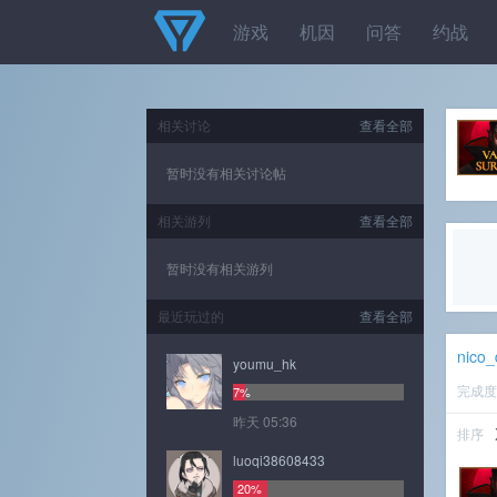
游戏
机因
问答
约战
相关讨论
查看全部
暂时没有相关讨论帖
相关游列
查看全部
暂时没有相关游列
最近玩过的
查看全部
nico
youmu_hk
完成
7%
昨天 05:36
排序
luoqi38608433
20%