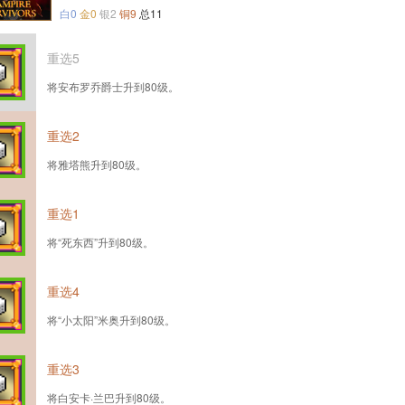
白0
金0
银2
铜9
总11
重选5
将安布罗乔爵士升到80级。
重选2
将雅塔熊升到80级。
重选1
将“死东西”升到80级。
重选4
将“小太阳”米奥升到80级。
重选3
将白安卡·兰巴升到80级。