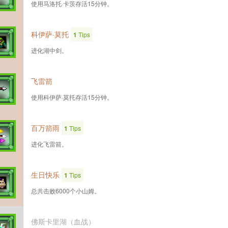
使用马洛托·卡茨存活15分钟。
科伊萨·莫托
1
Tips
进化湖中剑。
飞雷箭
使用科伊萨·莫托存活15分钟。
百万箭雨
1
Tips
进化飞雷箭。
生日快乐
1
Tips
总共击败6000个小山姆。
佛斯卡里湖（血战）