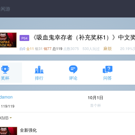
闲游
《吸血鬼幸存者（补充奖杯1）》中文
PS4
麻烦
白0
金11
银31
铜77
总119
点数3075 530人玩过
20.19
奖杯
排行
评论
问答
_damon
10月1日
首个杯
度
119/119
XMB
全新强化