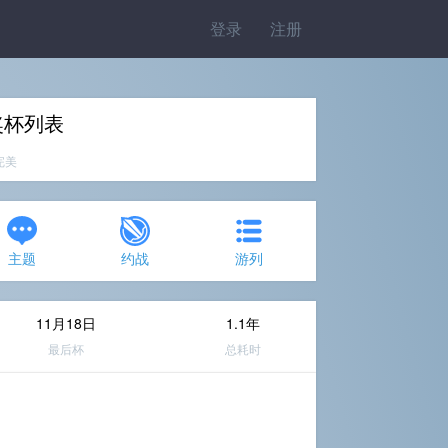
登录
注册
奖杯列表
%完美
主题
约战
游列
11月18日
1.1年
最后杯
总耗时