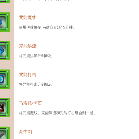
咒能魔线
使用伊莲娜尔·乌兹容存活15分钟。
咒能洪流
将咒能洪流升到6级。
咒能打击
将咒能打击升到6级。
马洛托·卡茨
将咒能魔线、咒能洪流和咒能打击组合到一起。
湖中剑