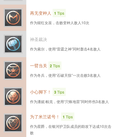
再无变种人
1
Tips
作为猩红女巫，击败变种人敌人10次
神圣裁决
作为索尔，使用“雷霆之神”同时轰击4名敌人
一臂当关
2
Tips
作为冬兵，使用“石破天惊”一次击败3名敌人
小心脚下！
3
Tips
作为潘妮·帕克，使用“穴蛛地雷”同时炸伤3名敌人
为了米兰诺号！
1
Tips
作为星爵，在银河护卫队成员的助攻下达成10次击
败