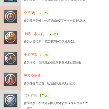
众望所归
2
Tips
作为美国队长，使用“自由感召”一次击败3名敌人
上吧，家人们！
2
Tips
作为火箭浣熊，复活银河护卫队成员5次
十界胆寒
3
Tips
作为海拉，在阿斯加德世界树达成1次三连击
光夜交响曲
作为斗篷与匕首，助攻团队达成1次团灭
君权神授
3
Tips
作为黑豹，在银河帝国瓦坎达贾里亚神殿达成１次
三连击