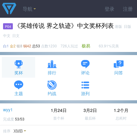
导航
登录
注册
《英雄传说 界之轨迹》中文奖杯列表
港版 日版
PS4
中文 日文
极易
白1
金2
银8
铜42
总53
点数1230 726人玩过
63.91%完美
奖杯
排行
评论
问答
主题
约战
游列
wyy1
1月24日
3月2日
1.2个月
首个杯
最后杯
总耗时
完成度
53/53
XMB
排序