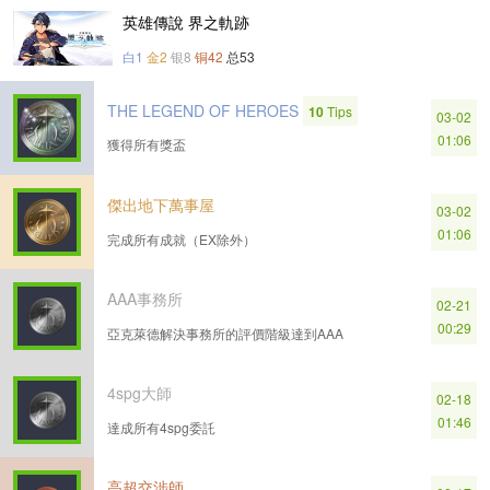
英雄傳說 界之軌跡
白1
金2
银8
铜42
总53
THE LEGEND OF HEROES
10
Tips
03-02
01:06
獲得所有獎盃
傑出地下萬事屋
03-02
01:06
完成所有成就（EX除外）
AAA事務所
02-21
00:29
亞克萊德解決事務所的評價階級達到AAA
4spg大師
02-18
01:46
達成所有4spg委託
高超交涉師