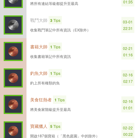
01:35
將所有連結等級都提升至最高
戰鬥大師
3
Tips
03-01
22:31
收集戰鬥筆記中所有資訊（EX除外）
書籍大師
1
Tips
02-21
01:16
收集書籍筆記中所有資訊
釣魚大師
1
Tips
02-16
02:17
釣上所有種類的魚
美食狂熱者
1
Tips
02-16
01:01
將美食家階級提升至最高
寶藏獵人
5
Tips
02-22
00:22
開啟187個寶箱（「黑色庭園」中的除外）