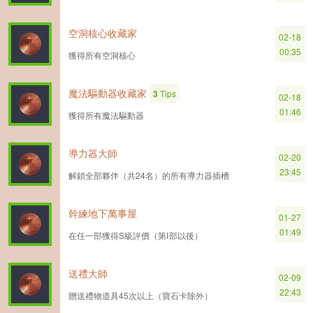
空洞核心收藏家
02-18
00:35
獲得所有空洞核心
魔法驅動器收藏家
3
Tips
02-18
01:46
獲得所有魔法驅動器
導力器大師
02-20
23:45
解鎖全部夥伴（共24名）的所有導力器插槽
幹練地下萬事屋
01-27
01:49
在任一部獲得S級評價（第Ⅰ部以後）
送禮大師
02-09
22:43
贈送禮物道具45次以上（寶石卡除外）