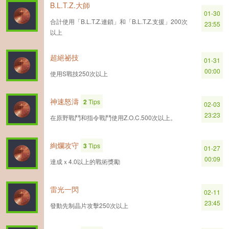
B.L.T.Z.大師
01-30
合計使用「B.L.T.Z.連鎖」和「B.L.T.Z.支援」200次
23:55
以上
超絕祕技
01-31
00:00
使用S戰技250次以上
神速怒濤
2
Tips
02-03
23:23
在原野戰鬥和指令戰鬥使用Z.O.C.500次以上。
絢爛攻守
3
Tips
01-27
00:09
達成ｘ4.0以上的戰術獎勵
雷光一閃
02-11
23:45
發動先制晶片攻擊250次以上