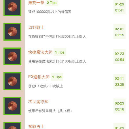
無雙一擊
2
Tips
01-29
01:41
達成100000點以上的總傷害
原野戰士
02-01
01:15
在原野戰鬥中累計打倒300個以上敵人
快捷魔法大師
1
Tips
02-23
00:54
使用快捷魔法累計打倒100個以上敵人
EX連鎖大師
1
Tips
02-11
23:35
發動EX連鎖200次以上
稀世魔導師
02-23
00:16
使用所有雙重魔法（共14種）
奮戰勇士
01-29