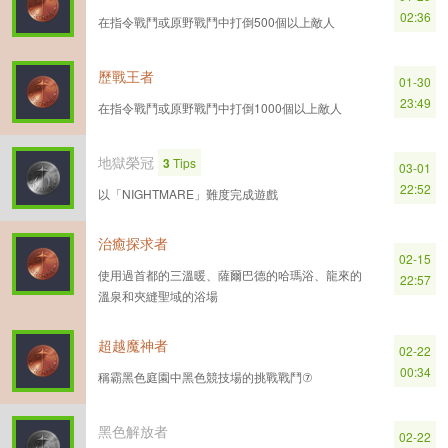
02:36
在指令戰鬥或原野戰鬥中打倒500個以上敵人
歷戰王者
01-30
23:49
在指令戰鬥或原野戰鬥中打倒1000個以上敵人
地獄榮冠
3
Tips
03-01
22:52
以「NIGHTMARE」難度完成遊戲
治癒探求者
02-15
使用過首都的三溫暖、薩爾巴德的哈瑪浴、龍來的
22:57
溫泉和夾縫聖域的浴場
超越魔神者
02-22
00:34
稱霸黑色庭園中黑色競技場的挑戰戰鬥⑦
黑色解放者
02-22