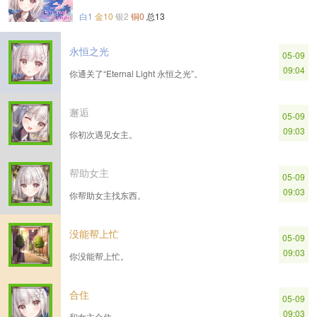
白1
金10
银2
铜0
总13
永恒之光
05-09
09:04
你通关了“Eternal Light 永恒之光”。
邂逅
05-09
09:03
你初次遇见女主。
帮助女主
05-09
09:03
你帮助女主找东西。
没能帮上忙
05-09
09:03
你没能帮上忙。
合住
05-09
09:03
和女主合住。