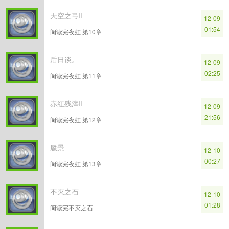
天空之弓Ⅱ
12-09
01:54
阅读完夜虹 第10章
后日谈。
12-09
02:25
阅读完夜虹 第11章
赤红残滓Ⅱ
12-09
21:56
阅读完夜虹 第12章
蜃景
12-10
00:27
阅读完夜虹 第13章
不灭之石
12-10
01:28
阅读完不灭之石