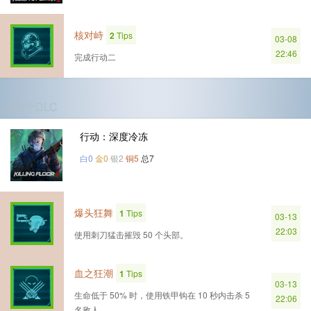
核对峙
2
Tips
03-08
22:46
完成行动二
第2个DLC
行动：深度冷冻
白0
金0
银2
铜5
总7
爆头狂舞
1
Tips
03-13
22:03
使用刺刀猛击摧毁 50 个头部。
血之狂潮
1
Tips
03-13
生命低于 50% 时，使用铁甲钩在 10 秒内击杀 5
22:06
名敌人