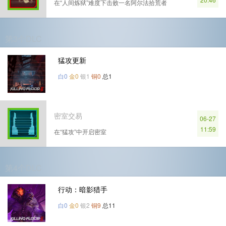
在“人间炼狱”难度下击败一名阿尔法拾荒者
第3个DLC
猛攻更新
白0
金0
银1
铜0
总1
密室交易
06-27
11:59
在“猛攻”中开启密室
第4个DLC
行动：暗影猎手
白0
金0
银2
铜9
总11