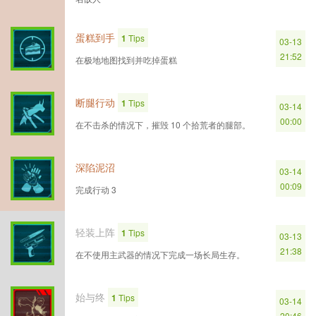
蛋糕到手
1
Tips
03-13
21:52
在极地地图找到并吃掉蛋糕
断腿行动
1
Tips
03-14
00:00
在不击杀的情况下，摧毁 10 个拾荒者的腿部。
深陷泥沼
03-14
00:09
完成行动 3
轻装上阵
1
Tips
03-13
21:38
在不使用主武器的情况下完成一场长局生存。
始与终
1
Tips
03-14
20:46