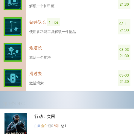
21:30
解锁一个护甲柜
钻井队长
1
Tips
03-11
21:03
使用多功能工具解锁一件物品
炮塔长
03-03
21:30
激活一个炮塔
滑过去
03-03
21:30
激活滑索
第1个DLC
行动：突围
白0
金0
银0
铜1
总1