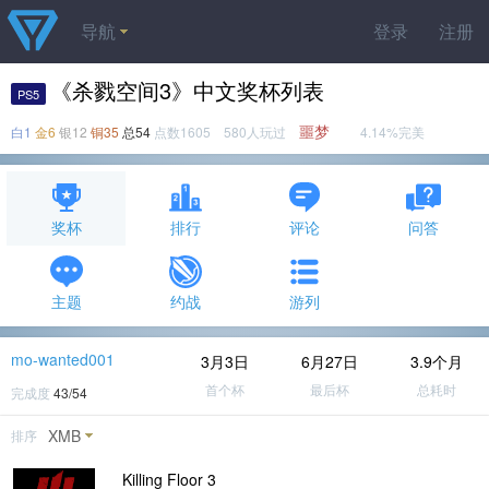
导航
登录
注册
《杀戮空间3》中文奖杯列表
PS5
噩梦
白1
金6
银12
铜35
总54
点数1605 580人玩过
4.14%完美
奖杯
排行
评论
问答
主题
约战
游列
mo-wanted001
3月3日
6月27日
3.9个月
首个杯
最后杯
总耗时
完成度
43/54
XMB
排序
Killing Floor 3