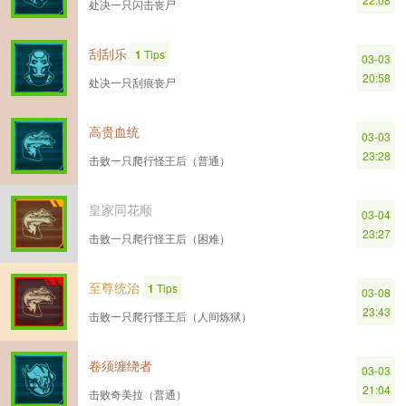
处决一只闪击丧尸
刮刮乐
1
Tips
03-03
20:58
处决一只刮痕丧尸
高贵血统
03-03
23:28
击败一只爬行怪王后（普通）
皇家同花顺
03-04
23:27
击败一只爬行怪王后（困难）
至尊统治
1
Tips
03-08
23:43
击败一只爬行怪王后（人间炼狱）
卷须缠绕者
03-03
21:04
击败奇美拉（普通）