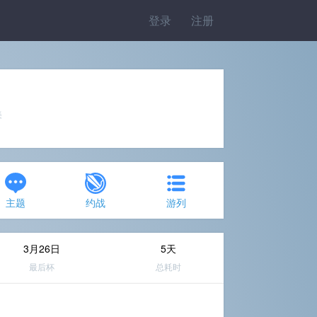
登录
注册
美
主题
约战
游列
3月26日
5天
最后杯
总耗时