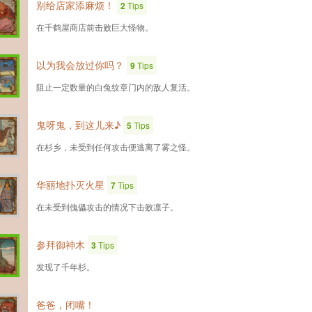
别给店家添麻烦！
2
Tips
在千鹤屋商店前击败巨大怪物。
以为我会放过你吗？
9
Tips
阻止一定数量的白兔纹章门内的敌人复活。
鬼呀鬼，到这儿来♪
5
Tips
在杉乡，未受到任何攻击便逃离了雾之怪。
华丽地扑灭火星
7
Tips
在未受到傀儡攻击的情况下击败凛子。
参拜御神木
3
Tips
发现了千年杉。
爸爸，闭嘴！