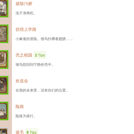
祓除污秽
洗干净再吃。
彷徨上学路
小麻雀的冒险。雏鸟扑腾着翅膀……
壳之校园
2
Tips
雏鸟想回到宁静的壳中。
欢送会
在我的未来里，没有你们的位置。
险路
险路为谁行。
拔毛
9
Tips