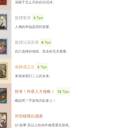
溺毙于无止尽的自问沼泽。
狐狸娶亲
3
Tips
人偶的幸福是得到宠爱。
狐狸沾湿其尾
6
Tips
自己选择的地狱。其余的无关紧要。
寂静戎之丘
2
Tips
来谈谈我们二人的未来。
怪奇！外星人大侵略！
12
Tips
崛起吧！宇宙海兵队参上！
对切磋致以感谢
以“故事”及以上的动作难度通关游戏。