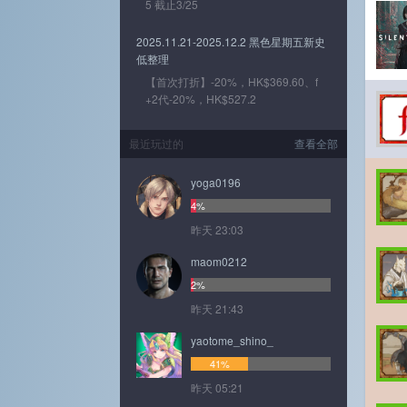
5 截止3/25
2025.11.21-2025.12.2 黑色星期五新史
低整理
【首次打折】-20%，HK$369.60、f
+2代-20%，HK$527.2
最近玩过的
查看全部
yoga0196
4%
昨天 23:03
maom0212
2%
昨天 21:43
yaotome_shino_
41%
昨天 05:21