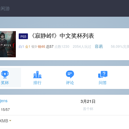
闲游
《寂静岭f》中文奖杯列表
PS5
容易
白1
金1
银9
铜46
总57
点数1230 2054人玩过
56.09%完
奖杯
排行
评论
问答
jens
3月21日
首个杯
度
15/57
XMB