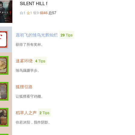
SILENT HILL f
白1
金1
银9
铜46
总57
愿初飞的雏鸟光辉灿烂
29
Tips
获得了所有奖杯。
迷雾环绕
4
Tips
雏鸟蹒跚学步。
狐狸引路
让狐狸看守鸡棚。
稻草人之声
2
Tips
你若沐阳，我作阴影。