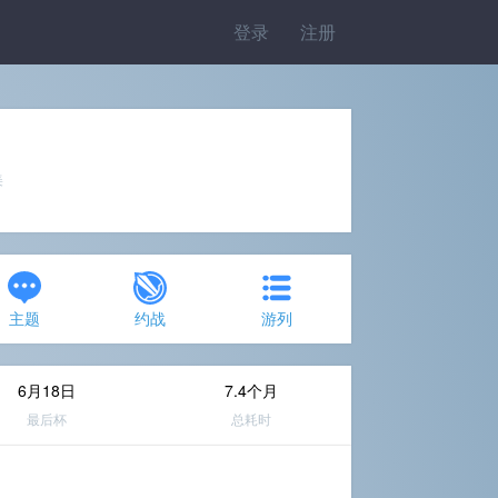
登录
注册
美
主题
约战
游列
6月18日
7.4个月
最后杯
总耗时