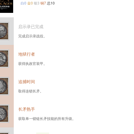
白0
金0
银3
铜7
总10
启示录已完成
完成启示录战役。
地狱行者
获得执政官装甲。
追捕时间
取得连锁长矛。
长矛熟手
获取单一锁链长矛技能的所有升级。