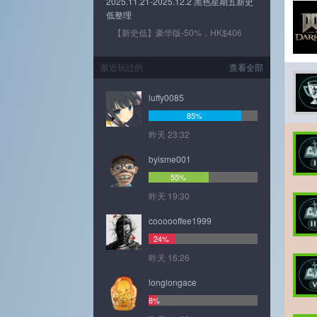
2025.11.21-2025.12.2 黑色星期五新史
低整理
【新史低】豪华版-50%，HK$406
最近玩过的
查看全部
luffy0085
85%
昨天 23:32
byisme001
55%
昨天 19:30
coooooffee1999
24%
昨天 16:26
longlongace
8%