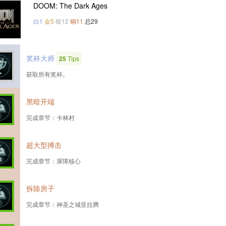
DOOM: The Dark Ages
白1
金5
银12
铜11
总29
奖杯大师
25
Tips
获取所有奖杯。
黑暗开端
完成章节：卡林村
超大型搏击
完成章节：屏障核心
拆除房子
完成章节：神圣之城亚拉腾