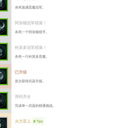
杀死诡谲恶魔冠军。
阿加顿冠军殒落！
杀死一个阿加顿猎手。
科莫多冠军殒落！
杀死一只科莫多恶魔。
已升级
首次获得武器升级。
弹药齐全
完成单一武器的精通挑战。
火力至上
8
Tips