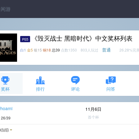
闲游
《毁灭战士 黑暗时代》中文奖杯列表
PS5
普通
白1
金5
银15
铜18
总39
点数1350 803人玩过
26.28%完
奖杯
排行
评论
问答
whoami
11月6日
首个杯
度
26/39
XMB