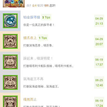
白1
金4
银20
铜6
总31
铂金探寻猫
3
Tips
04-29
21:13
你是一位真正的探寻者！
猫爪在上
1
Tips
04-29
20:07
打败深海恶兽，喵苏鲁。
躁起来，喵滚明星！
06-19
17:37
打败喵塔利卡船队领袖，喵塔利卡船长。
鼠海盗王不再
06-25
12:46
打败鼠海盗领袖，鼠海盗王。
嘎然而止
06-19
17:24
打败七海统治者，毁灭之鸭！