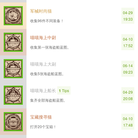
军械时尚猫
04-29
19:33
收集96件不同装备！
喵喵海上中尉
04-10
17:52
收集第一张海盗船蓝图。
喵喵海上大副
06-14
09:23
收集5张海盗船蓝图。
喵喵海上船长
1
Tips
04-29
20:08
集齐全部海盗船蓝图。
宝藏搜寻猫
04-10
17:48
打开20个宝箱！