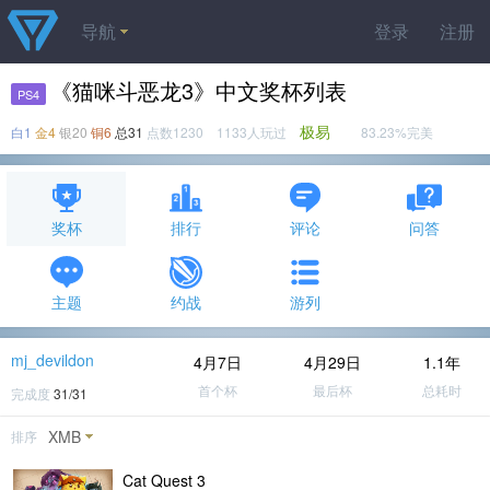
导航
登录
注册
《猫咪斗恶龙3》中文奖杯列表
PS4
极易
白1
金4
银20
铜6
总31
点数1230 1133人玩过
83.23%完美
奖杯
排行
评论
问答
主题
约战
游列
mj_devildon
4月7日
4月29日
1.1年
首个杯
最后杯
总耗时
完成度
31/31
XMB
排序
Cat Quest 3