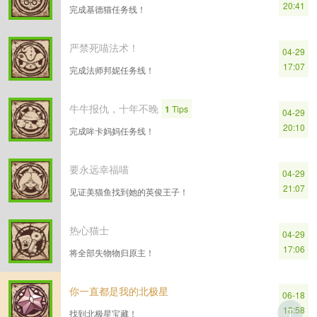
20:41
完成基德猫任务线！
严禁死喵法术！
04-29
17:07
完成法师邦妮任务线！
牛牛报仇，十年不晚
1
Tips
04-29
20:10
完成哞卡妈妈任务线！
要永远幸福喵
04-29
21:07
见证美猫鱼找到她的英俊王子！
热心猫士
04-29
17:06
将全部失物物归原主！
你一直都是我的北极星
06-18
18:58
T
找到北极星宝藏！