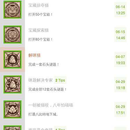
宝藏掠夺猫
06-14
13:25
打开50个宝箱！
宝藏探索猫
06-15
14:46
打开80个宝箱！
解咪猫
04-07
19:03
完成一套石头谜题！
咪题解决专家
2
Tips
04-29
19:18
完成全部12套石头谜题！
一朝被猫咬，八年怕喵喵
04-29
17:51
打通八比特地下城。
肯定是金色喵
Tips