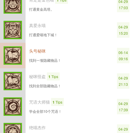
1
04-29
17:03
打通黄金高塔。
真爱永喵
04-29
15:20
打通爱喵地下城！
头号秘咪
06-14
09:16
找到一项隐藏物品！
秘咪怪盗
1
Tips
04-29
21:13
找到全部隐藏物品！
咒语大师猫
1
Tips
04-29
17:39
学会全部10个咒语！
绝喵杰作
04-29