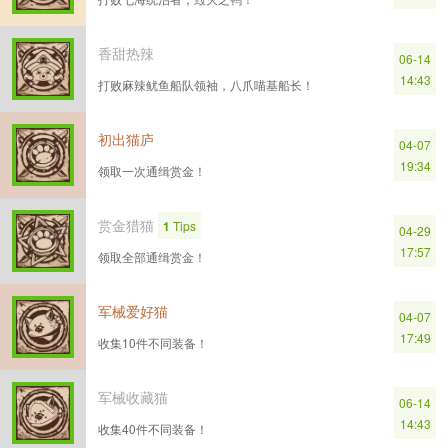
香甜热辣
06-14
14:43
打败麻辣鱿鱼船队领袖，八爪喵基船长！
初出猫庐
04-07
19:34
领取一次通缉赏金！
赏金猎猫
1
Tips
04-29
17:57
领取全部通缉赏金！
军械爱好猫
04-07
17:49
收集10件不同装备！
军械收藏猫
06-14
14:43
收集40件不同装备！