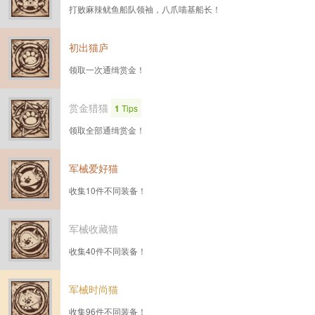
打败麻辣鱿鱼船队领袖，八爪喵基船长！
初出猫庐
领取一次通缉赏金！
赏金猎猫
1
Tips
领取全部通缉赏金！
军械爱好猫
收集10件不同装备！
军械收藏猫
收集40件不同装备！
军械时尚猫
收集96件不同装备！