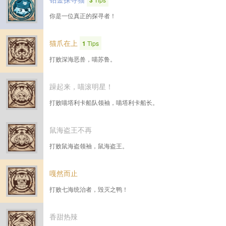
3
你是一位真正的探寻者！
猫爪在上
1
Tips
打败深海恶兽，喵苏鲁。
躁起来，喵滚明星！
打败喵塔利卡船队领袖，喵塔利卡船长。
鼠海盗王不再
打败鼠海盗领袖，鼠海盗王。
嘎然而止
打败七海统治者，毁灭之鸭！
香甜热辣