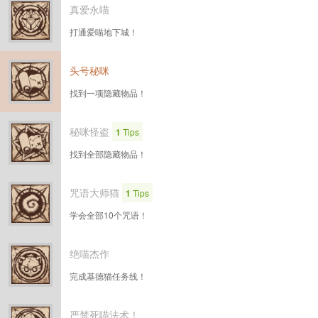
真爱永喵
打通爱喵地下城！
头号秘咪
找到一项隐藏物品！
秘咪怪盗
1
Tips
找到全部隐藏物品！
咒语大师猫
1
Tips
学会全部10个咒语！
绝喵杰作
完成基德猫任务线！
严禁死喵法术！