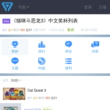
导航
登录
注册
《猫咪斗恶龙3》中文奖杯列表
PS4
极易
白1
金4
银20
铜6
总31
点数1230 1133人玩过
83.23%完美
奖杯
排行
评论
问答
主题
约战
游列
XMB
排序
Cat Quest 3
白1
金4
银20
铜6
总31
铂金探寻猫
Tips