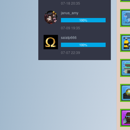
07-18 20:35
janus_amy
100%
07-09 19:35
saiatp666
100%
07-07 22:39