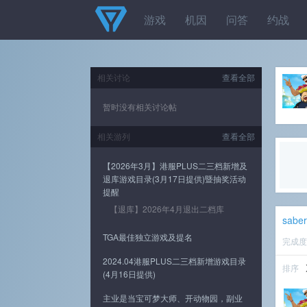
游戏
机因
问答
约战
相关讨论
查看全部
暂时没有相关讨论帖
相关游列
查看全部
【2026年3月】港服PLUS二三档新增及
退库游戏目录(3月17日提供)暨抽奖活动
提醒
【退库】2026年4月退出二档库
sabe
TGA最佳独立游戏及提名
完成
2024.04港服PLUS二三档新增游戏目录
排序
(4月16日提供)
主业是当宝可梦大师、开动物园，副业