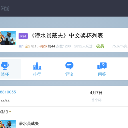
闲游
《潜水员戴夫》中文奖杯列表
PS4
极易
白1
金2
银15
铜26
总44
点数1200 2832人玩过
75.67%
奖杯
排行
评论
问答
r8810655
4月7日
首个杯
度
44/44
XMB
潜水员戴夫