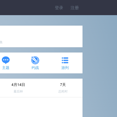
登录
注册
完美
主题
约战
游列
4月14日
7天
最后杯
总耗时