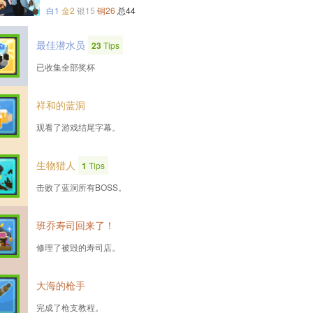
白1
金2
银15
铜26
总44
最佳潜水员
23
Tips
已收集全部奖杯
祥和的蓝洞
观看了游戏结尾字幕。
生物猎人
1
Tips
击败了蓝洞所有BOSS。
班乔寿司回来了！
修理了被毁的寿司店。
大海的枪手
完成了枪支教程。