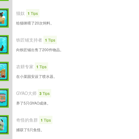
猫奴
1
Tips
给猫咪喂了20次饲料。
铁匠铺支持者
1
Tips
向铁匠铺出售了200件物品。
农耕专家
1
Tips
在小菜园安设了喷水器。
GYAO大师
3
Tips
养了5只GYAO成体。
奇怪的鱼群
1
Tips
捕获了5只鱼怪。