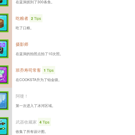
在蓝洞抓到了300条鱼。
吃粮者
2
Tips
吃了口粮。
摄影师
在蓝洞的拍照点拍了10次照。
班乔寿司常客
1
Tips
在COOKSTA升为了铂金级。
阿嚏！
第一次进入了冰河区域。
武器收藏家
4
Tips
收集了所有设计图。