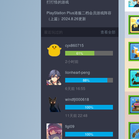
打打怪的游戏
PlayStation Plus港服二档会员游戏阵容
（上篇）2024.8.26更新
最近玩过的
查看全部
cyx860715
61%
2小时前
lionheart-peng
88%
6天前 16:55
windfjl000618
100%
11天前 22:48
figl09
100%