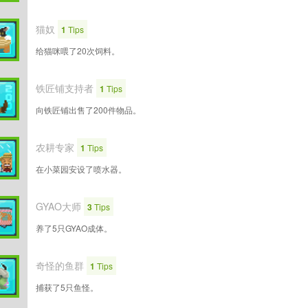
猫奴
1
Tips
给猫咪喂了20次饲料。
铁匠铺支持者
1
Tips
向铁匠铺出售了200件物品。
农耕专家
1
Tips
在小菜园安设了喷水器。
GYAO大师
3
Tips
养了5只GYAO成体。
奇怪的鱼群
1
Tips
捕获了5只鱼怪。