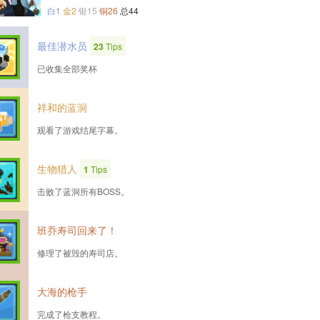
白1
金2
银15
铜26
总44
最佳潜水员
23
Tips
已收集全部奖杯
祥和的蓝洞
观看了游戏结尾字幕。
生物猎人
1
Tips
击败了蓝洞所有BOSS。
班乔寿司回来了！
修理了被毁的寿司店。
大海的枪手
完成了枪支教程。