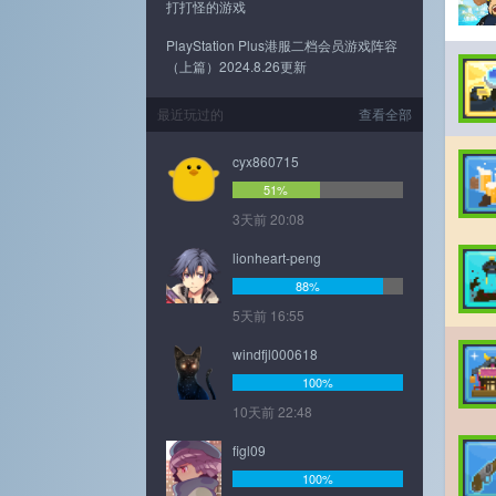
打打怪的游戏
PlayStation Plus港服二档会员游戏阵容
（上篇）2024.8.26更新
最近玩过的
查看全部
cyx860715
51%
3天前 20:08
lionheart-peng
88%
5天前 16:55
windfjl000618
100%
10天前 22:48
figl09
100%