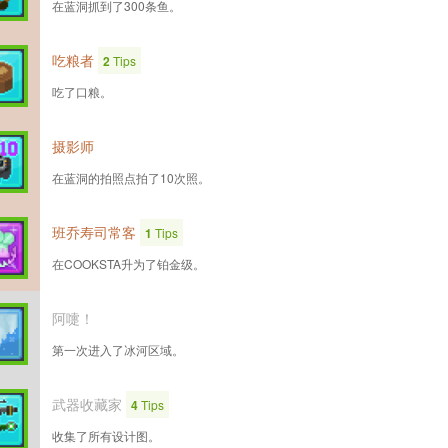
在蓝洞抓到了300条鱼。
吃粮者
2
Tips
吃了口粮。
摄影师
在蓝洞的拍照点拍了10次照。
班乔寿司常客
1
Tips
在COOKSTA升为了铂金级。
阿嚏！
第一次进入了冰河区域。
武器收藏家
4
Tips
收集了所有设计图。