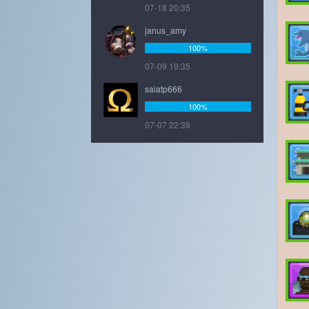
07-18 20:35
janus_amy
100%
07-09 19:35
saiatp666
100%
07-07 22:39