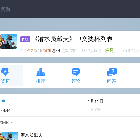
闲游
《潜水员戴夫》中文奖杯列表
PS4
极易
白1
金2
银15
铜26
总44
点数1200 2832人玩过
75.67%
奖杯
排行
评论
问答
bin
4月11日
首个杯
度
44/44
XMB
潜水员戴夫