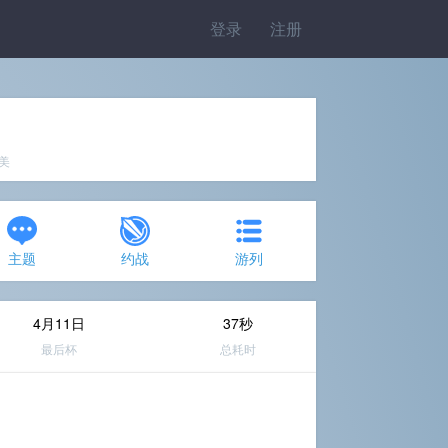
登录
注册
完美
主题
约战
游列
4月11日
37秒
最后杯
总耗时