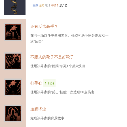
白0
金0
银1
铜11
总12
还有反击高手？
在同一场战斗中使用老兵、强盗和决斗家分别发动一
次“反击”
不踢人的靴子不是好靴子
使用决斗家的“靴踢”杀死1个巢穴头目
打手心
1
Tips
使用决斗家的“反击”技能一次造成20点伤害
血腥毕业
完成决斗家的背景故事