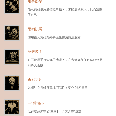
唯手熟尔
任意英雄使用曼德拉草根时，未能震慑敌人，反而震慑
了自己
吊销执照
使用任意英雄对外科医生使用魔法蘑菇
汤来喽！
在不使用手指炸弹的情况下，在大锅施加任何草药效果
前将其击败
杀戮之月
以猩红之月难度完成“王国2：巫会之秘”篇章
一“爵”高下
以任意难度完成“王国3：诅咒之庭”篇章