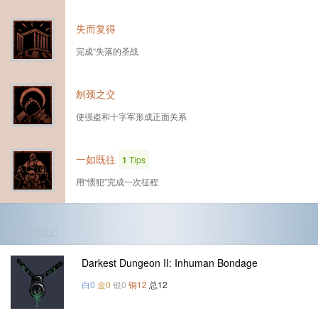
失而复得
完成“失落的圣战
刎颈之交
使强盗和十字军形成正面关系
一如既往
1
Tips
用“惯犯”完成一次征程
第2个DLC
Darkest Dungeon II: Inhuman Bondage
白0
金0
银0
铜12
总12