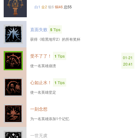
白1
金2
银6
铜46
总55
直面失败
5
Tips
获得《暗黑地牢2》的所有奖杯
受不了了！
1
Tips
01-21
20:41
使一名英雄崩溃
心如止水！
1
Tips
使一名英雄坚定
一刻念想
为一名英雄添加1个记忆
一世无虞