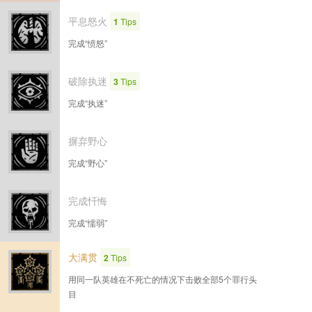
平息怒火
1
Tips
完成“愤怒”
破除执迷
3
Tips
完成“执迷”
摒弃野心
完成“野心”
完成忏悔
完成“懦弱”
大满贯
2
Tips
用同一队英雄在不死亡的情况下击败全部5个罪行头
目