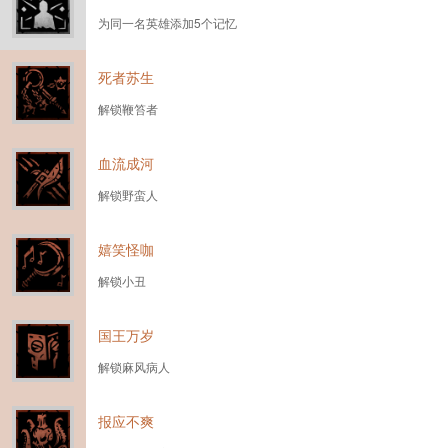
为同一名英雄添加5个记忆
死者苏生
解锁鞭笞者
血流成河
解锁野蛮人
嬉笑怪咖
解锁小丑
国王万岁
解锁麻风病人
报应不爽