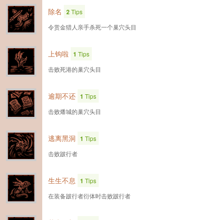
除名
2
Tips
令赏金猎人亲手杀死一个巢穴头目
上钩啦
1
Tips
击败死港的巢穴头目
逾期不还
1
Tips
击败燔城的巢穴头目
逃离黑洞
1
Tips
击败跛行者
生生不息
1
Tips
在装备跛行者衍体时击败跛行者