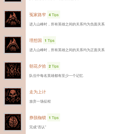
冤家路窄
4
Tips
进入山峰时，所有英雄之间的关系均为负面关系
理想国
1
Tips
进入山峰时，所有英雄之间的关系均为正面关系
朝花夕拾
2
Tips
队伍中每名英雄都有至少一个记忆
走为上计
放弃一场征程
挣脱枷锁
1
Tips
完成“否认”