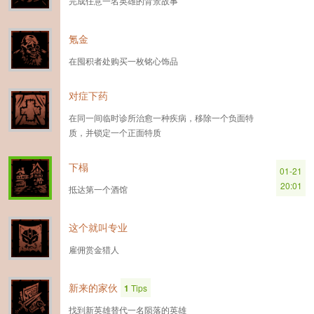
完成任意一名英雄的背景故事
氪金
在囤积者处购买一枚铭心饰品
对症下药
在同一间临时诊所治愈一种疾病，移除一个负面特
质，并锁定一个正面特质
下榻
01-21
20:01
抵达第一个酒馆
这个就叫专业
雇佣赏金猎人
新来的家伙
1
Tips
找到新英雄替代一名陨落的英雄