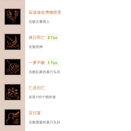
应该放在博物馆里
击败古董商人
择日而亡
3
Tips
击败死神
一梦不醒
1
Tips
击败乱冢的巢穴头目
亡灵归亡
杀死100个憔悴者
百日宴
击败腐宴的巢穴头目