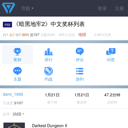
导航
登录
注册
《暗黑地牢2》中文奖杯列表
PS5
地狱
白1
金2
银8
铜96
总107
点数2040 456人玩过
0.66%完美
奖杯
排行
评论
问答
主题
约战
游列
dami_1666
1月21日
1月21日
47.2分钟
首个杯
最后杯
总耗时
完成度
3/107
XMB
排序
Darkest Dungeon II