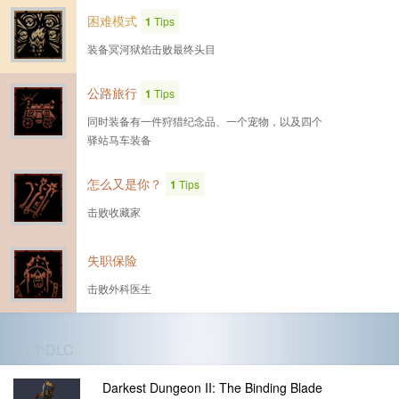
困难模式
1
Tips
装备冥河狱焰击败最终头目
公路旅行
1
Tips
同时装备有一件狩猎纪念品、一个宠物，以及四个
驿站马车装备
怎么又是你？
1
Tips
击败收藏家
失职保险
击败外科医生
第1个DLC
Darkest Dungeon II: The Binding Blade