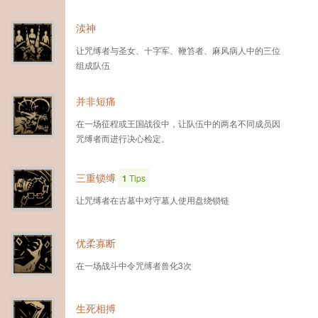
渎神
让咒缚者与圣女、十字军、鞭笞者、麻风病人中的三位
组成队伍
并非短痛
在一场征程或王国战役中，让队伍中的两名不同成员因
咒缚者而进行决心检定。
三重锁缚
1
Tips
让咒缚者在古墓中对守墓人使用盘绕锁链
优柔寡断
在一场战斗中令咒缚者兽化3次
生死相搏