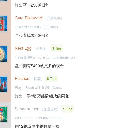
打出至少2500张牌
Card Discarder
（弃牌能手）
Discard at least 2500 Cards
至少弃掉2500张牌
Nest Egg
（储备金）
3
Tips
Have $400 or more during a single run
盘中拥有$400或更多的现金
Flushed
（同花）
6
Tips
Play a Flush with 5 Wild Cards
打出一手5张万能牌组成的同花
Speedrunner
（速通玩家）
1
Tips
Win a run in 12 or fewer rounds
用12轮或更少轮数赢一盘