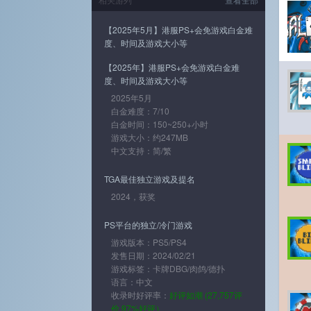
【2025年5月】港服PS+会免游戏白金难
度、时间及游戏大小等
【2025年】港服PS+会免游戏白金难
度、时间及游戏大小等
2025年5月
白金难度：7/10
白金时间：150~250+小时
游戏大小：约247MB
中文支持：简/繁
TGA最佳独立游戏及提名
2024，获奖
PS平台的独立/冷门游戏
游戏版本：PS5/PS4
发售日期：2024/02/21
游戏标签：卡牌DBG/肉鸽/德扑
语言：中文
收录时好评率：
好评如潮 (27,757评
价 97%好评）