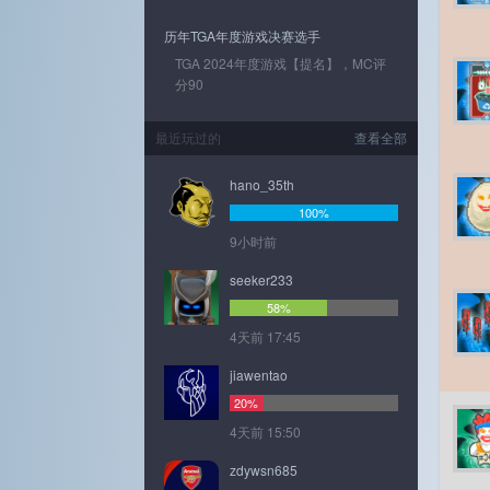
历年TGA年度游戏决赛选手
TGA 2024年度游戏【提名】，MC评
分90
最近玩过的
查看全部
hano_35th
100%
9小时前
seeker233
58%
4天前 17:45
jiawentao
20%
4天前 15:50
zdywsn685