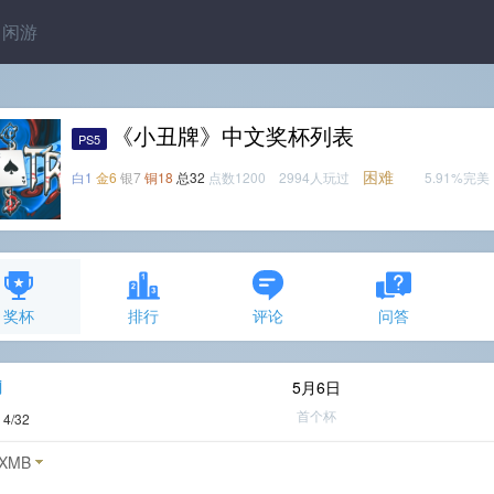
闲游
《小丑牌》中文奖杯列表
PS5
困难
白1
金6
银7
铜18
总32
点数1200 2994人玩过
5.91%完美
奖杯
排行
评论
问答
j
5月6日
首个杯
度
4/32
XMB