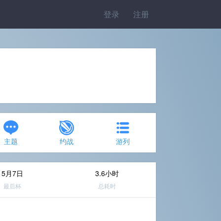
登录
注册
主题
约战
游列
5月7日
3.6小时
最后杯
总耗时