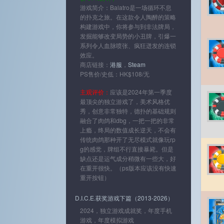
游戏简介：Balatro是一场循环不息
的扑克之旅。在这款令人陶醉的策略
构建游戏中，你将参与到非法牌局，
发掘能够改变局势的小丑牌，引爆一
系列令人血脉喷张、疯狂迸发的连锁
效应。
商店链接：
港服
，
Steam
PS售价/史低：HK$108/无
主观评价：
应该是2024年第一季度
最顶尖的独立游戏了，美术风格优
秀，创意非常独特，德扑的基础规则
融合了肉鸽和dbg，一把一把的非常
上瘾，终局的数值成长逆天，不会有
传统肉鸽那种开了无尽模式就像玩rp
g的感觉，牌组不行直接暴毙。但是
缺点还是运气成分稍微有一些大，好
在重开很快。（ps版本应该没有快速
重开按钮）
D.I.C.E.获奖游戏下篇（2013-2026）
2024，独立游戏成就奖，年度手机
游戏，年度模拟游戏