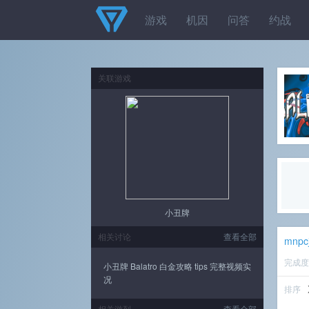
游戏
机因
问答
约战
关联游戏
小丑牌
相关讨论
查看全部
mnpc
完成
小丑牌 Balatro 白金攻略 tips 完整视频实
况
排序
相关游列
查看全部