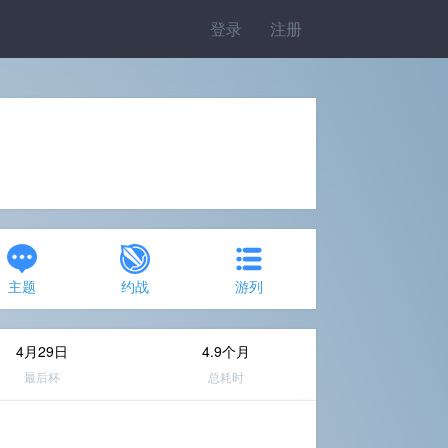
登录
注册
主题
约战
游列
4月29日
4.9个月
最后杯
总耗时