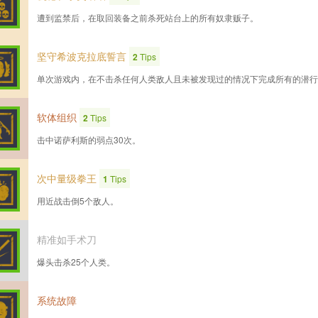
遭到监禁后，在取回装备之前杀死站台上的所有奴隶贩子。
坚守希波克拉底誓言
2
Tips
单次游戏内，在不击杀任何人类敌人且未被发现过的情况下完成所有的潜行
软体组织
2
Tips
击中诺萨利斯的弱点30次。
次中量级拳王
1
Tips
用近战击倒5个敌人。
精准如手术刀
爆头击杀25个人类。
系统故障