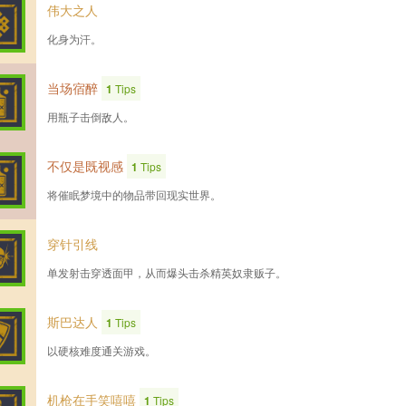
伟大之人
化身为汗。
当场宿醉
1
Tips
用瓶子击倒敌人。
不仅是既视感
1
Tips
将催眠梦境中的物品带回现实世界。
穿针引线
单发射击穿透面甲，从而爆头击杀精英奴隶贩子。
斯巴达人
1
Tips
以硬核难度通关游戏。
机枪在手笑嘻嘻
1
Tips