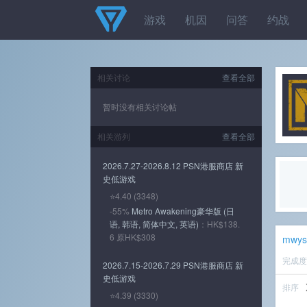
游戏
机因
问答
约战
相关讨论
查看全部
暂时没有相关讨论帖
相关游列
查看全部
2026.7.27-2026.8.12 PSN港服商店 新
史低游戏
⭐4.40 (3348)
-55%
Metro Awakening豪华版 (日
语, 韩语, 简体中文, 英语)
：HK$138.
6 原HK$308
mwys
完成
2026.7.15-2026.7.29 PSN港服商店 新
史低游戏
排序
⭐4.39 (3330)