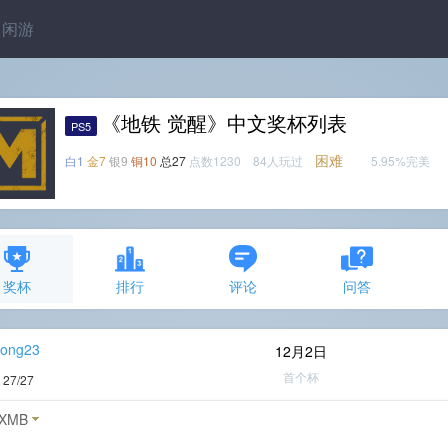
闲游
《地铁 觉醒》中文奖杯列表
PS5
困难
白1
金7
银9
铜10
总27
点数1230 84人玩过
5.95%完美
奖杯
排行
评论
问答
ong23
12月2日
首个杯
度
27/27
XMB