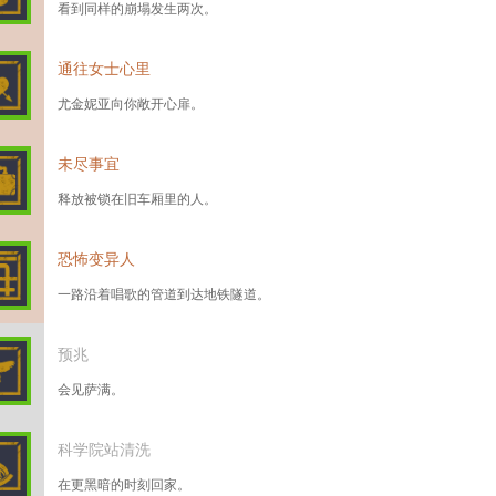
看到同样的崩塌发生两次。
通往女士心里
尤金妮亚向你敞开心扉。
未尽事宜
释放被锁在旧车厢里的人。
恐怖变异人
一路沿着唱歌的管道到达地铁隧道。
预兆
会见萨满。
科学院站清洗
在更黑暗的时刻回家。