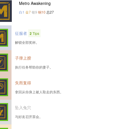
Metro Awakening
白1
金7
银9
铜10
总27
征服者
2
Tips
解锁全部奖杯。
子弹上膛
执行任务帮助你的妻子。
失而复得
拿回从你身上被人取走的东西。
坠入兔穴
与好友召开茶会。