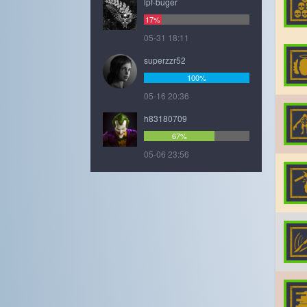
lpf-buger
17%
05-31 18:11
superzzr52
100%
05-16 20:36
h83180709
67%
05-06 23:56