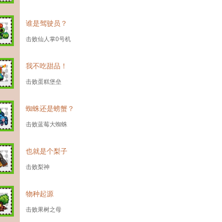
谁是驾驶员？
击败仙人掌0号机
我不吃甜品！
击败蛋糕堡垒
蜘蛛还是螃蟹？
击败蓝莓大蜘蛛
也就是个梨子
击败梨神
物种起源
击败果树之母