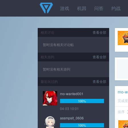
游戏
机因
问答
约战
相关讨论
查看全部
暂时没有相关讨论帖
相关游列
查看全部
暂时没有相关游列
最近玩过的
查看全部
mo-w
mo-wanted001
完成
100%
04-03 10:01
排序
assmpsit_0606
100%