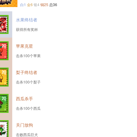
白1
金6
银4
铜25
总36
水果终结者
获得所有奖杯
苹果克星
击杀100个苹果
梨子终结者
击杀100个梨子
西瓜杀手
击杀100个西瓜
关门放狗
击败西瓜巨犬