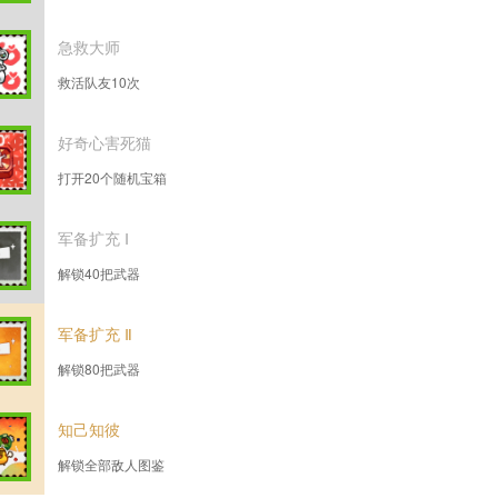
急救大师
救活队友10次
好奇心害死猫
打开20个随机宝箱
军备扩充 Ⅰ
解锁40把武器
军备扩充 Ⅱ
解锁80把武器
知己知彼
解锁全部敌人图鉴