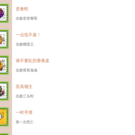
贪食蛇
击败变形葡萄
一点也不臭！
击败榴莲王
请不要乱扔香蕉皮
击败香蕉鬼魂
至高领主
击败三头蛇
一时手滑
第一次死亡