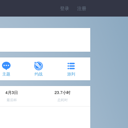
登录
注册
主题
约战
游列
4月3日
23.7小时
最后杯
总耗时