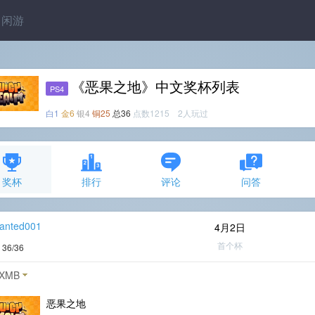
闲游
《恶果之地》中文奖杯列表
PS4
白1
金6
银4
铜25
总36
点数1215 2人玩过
奖杯
排行
评论
问答
anted001
4月2日
首个杯
度
36/36
XMB
恶果之地