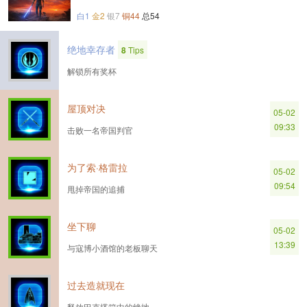
白1
金2
银7
铜44
总54
绝地幸存者
8
Tips
解锁所有奖杯
屋顶对决
05-02
09:33
击败一名帝国判官
为了索·格雷拉
05-02
09:54
甩掉帝国的追捕
坐下聊
05-02
13:39
与寇博小酒馆的老板聊天
过去造就现在
释放巴克塔箱中的绝地