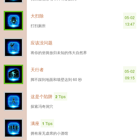
大扫除
05-02
13:47
打扫厕所
应该没问题
将你的坐骑放归未知的伟大自然界
天行者
05-02
09:15
脚不踩到地面和墙壁达到 60 秒
这是个陷阱
2
Tips
探索冯奇洞穴
满座
1
Tips
拥有座无虚席的小酒馆