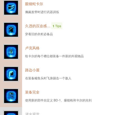
眼镜蛇卡尔
佩戴发带时进行武器训练
久违的压迫感…
1
Tips
穿着旧的衣柜必备品
卢克风格
给卡尔的每个槽位都装备一件新的外观物品
路边小屋
在装备鲻鱼头时飞身踢击一个敌人
装备完全
使用新的部件自定义 BD-1、爆能枪和卡尔的光剑
潜水观赏