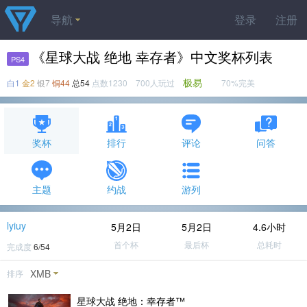
导航
登录
注册
《星球大战 绝地 幸存者》中文奖杯列表
PS4
极易
白1
金2
银7
铜44
总54
点数1230 700人玩过
70%完美
奖杯
排行
评论
问答
主题
约战
游列
lyiuy
5月2日
5月2日
4.6小时
首个杯
最后杯
总耗时
完成度
6/54
XMB
排序
星球大战 绝地：幸存者™