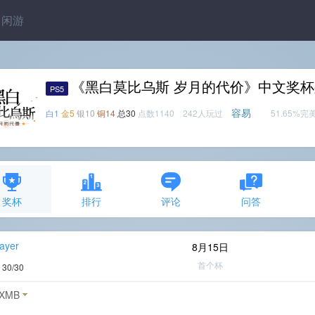
闲游
《黑白莫比乌斯 岁月的代价》中文奖
PS5
容易
白1
金5
银10
铜14
总30
点数1140 242人玩过
51.65%完
奖杯
排行
评论
问答
ayer
8月15日
首个杯
度
30/30
XMB