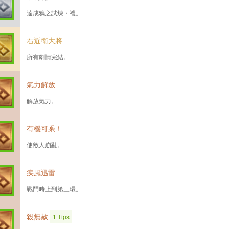
達成鴉之試煉・禮。
右近衛大將
所有劇情完結。
氣力解放
解放氣力。
有機可乘！
使敵人崩亂。
疾風迅雷
戰鬥時上到第三環。
殺無赦
1
Tips