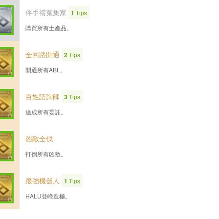
伴手禮蒐集家
1
Tips
購買所有土產品。
全回路開通
2
Tips
開通所有ABL。
百姓諮詢師
3
Tips
達成所有委託。
凶敵全伐
打倒所有凶敵。
最強機器人
1
Tips
HALU登峰造極。