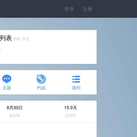
登录
注册
杯列表
港版 中文
美
主题
约战
游列
8月30日
15.9天
最后杯
总耗时