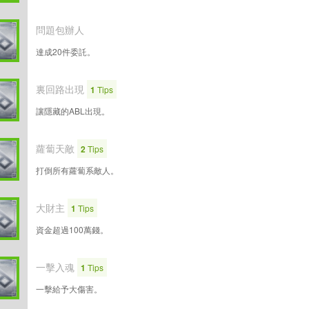
問題包辦人
達成20件委託。
裏回路出現
1
Tips
讓隱藏的ABL出現。
蘿蔔天敵
2
Tips
打倒所有蘿蔔系敵人。
大財主
1
Tips
資金超過100萬錢。
一擊入魂
1
Tips
一擊給予大傷害。