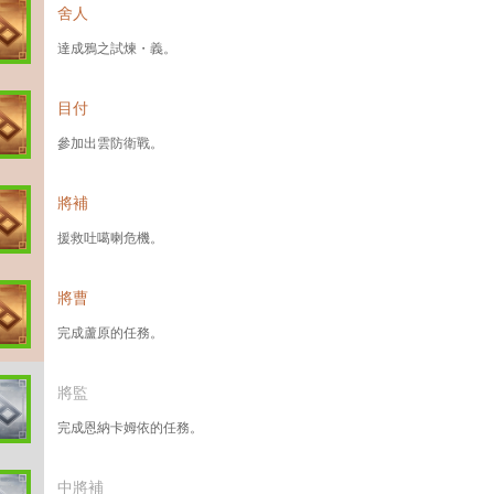
舍人
達成鴉之試煉・義。
目付
參加出雲防衛戰。
將補
援救吐噶喇危機。
將曹
完成蘆原的任務。
將監
完成恩納卡姆依的任務。
中將補