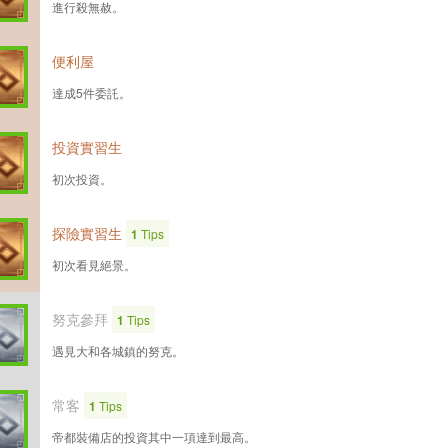
進行殺無赦。
便利屋
達成5件委託。
投資實習生
初次投資。
探險實習生
1
Tips
初次看見絕景。
努克參拜
1
Tips
遇見大和各城鎮的努克。
常客
1
Tips
帝都裝備店的投資其中一項達到最高。