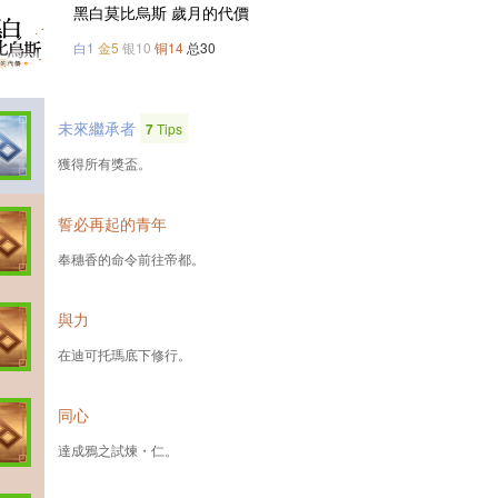
黑白莫比烏斯 歲月的代價
白1
金5
银10
铜14
总30
未來繼承者
7
Tips
獲得所有獎盃。
誓必再起的青年
奉穗香的命令前往帝都。
與力
在迪可托瑪底下修行。
同心
達成鴉之試煉・仁。