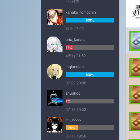
4小时前
kanako_tomochin
100%
昨天 17:00
eric_konata
14%
4天前 21:52
inqianqian
100%
07-22 23:08
zhuohoo
4%
07-18 15:03
cn_vvvvv
25%
07-15 19:58