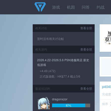
游戏
机因
问答
约战
相关讨论
查看全部
暂时没有相关讨论帖
相关游列
查看全部
2026.4.22-2026.5.6 PSN港服商店 新史
低游戏
⭐4.49 (472)
正式版遊戲：HK$77.4 截止5/6
p404l
最近玩过的
查看全部
完成
dragonxzor
排序
87%