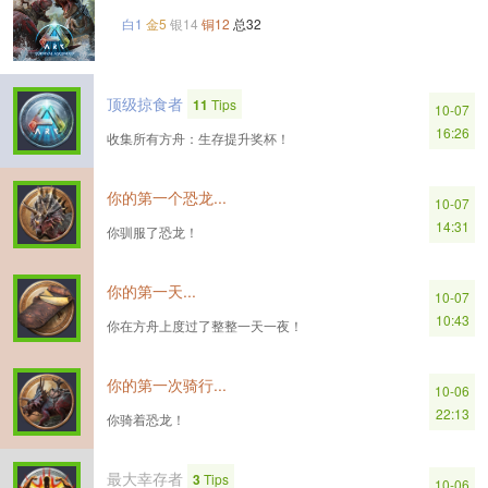
白1
金5
银14
铜12
总32
顶级掠食者
11
Tips
10-07
16:26
收集所有方舟：生存提升奖杯！
你的第一个恐龙...
10-07
14:31
你驯服了恐龙！
你的第一天...
10-07
10:43
你在方舟上度过了整整一天一夜！
你的第一次骑行...
10-06
22:13
你骑着恐龙！
最大幸存者
3
Tips
10-06