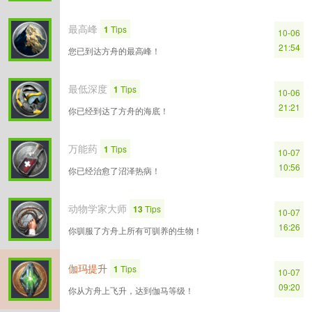
最高峰
1
Tips
10-06
21:54
您已到达方舟的最高峰！
最低深度
1
Tips
10-06
21:21
你已经到达了方舟的海底！
万能药
1
Tips
10-07
10:56
你已经治愈了沼泽热病！
动物学家大师
13
Tips
10-07
16:26
你驯服了方舟上所有可驯养的生物！
伽玛提升
1
Tips
10-07
09:20
你从方舟上飞升，达到伽马等级！