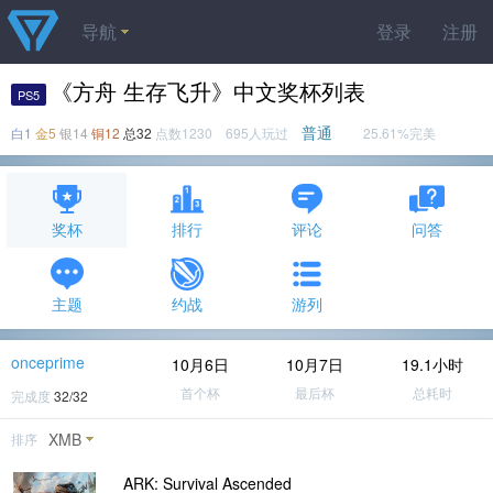
导航
登录
注册
《方舟 生存飞升》中文奖杯列表
PS5
普通
白1
金5
银14
铜12
总32
点数1230 695人玩过
25.61%完美
奖杯
排行
评论
问答
主题
约战
游列
onceprime
10月6日
10月7日
19.1小时
首个杯
最后杯
总耗时
完成度
32/32
XMB
排序
ARK: Survival Ascended