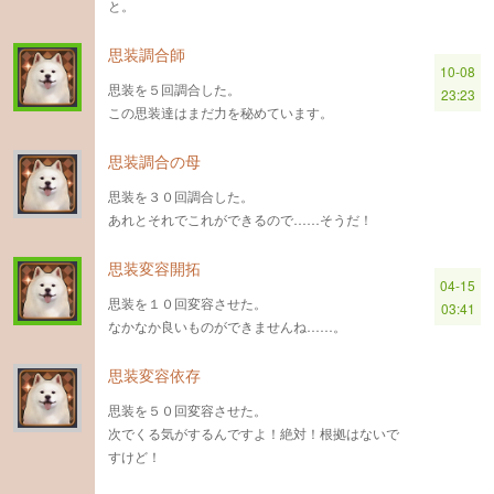
と。
思装調合師
10-08
思装を５回調合した。
23:23
この思装達はまだ力を秘めています。
思装調合の母
思装を３０回調合した。
あれとそれでこれができるので……そうだ！
思装変容開拓
04-15
思装を１０回変容させた。
03:41
なかなか良いものができませんね……。
思装変容依存
思装を５０回変容させた。
次でくる気がするんですよ！絶対！根拠はないで
すけど！