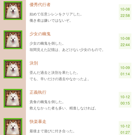
優秀代行者
10-08
始めて任意シレンをクリアした。
22:58
働き者は嫌いではないぞ。
少女の幽鬼
10-08
少女の幽鬼を倒した。
22:44
垣間見えた記憶は、あどけない少女のもので。
決別
10-09
歪んだ過去と決別を果たした。
01:14
でも、辛いだけの過去やなかったよ。
正義執行
10-12
貪食の幽鬼を倒した。
00:15
救えなかった者も多い、精進しなければ。
快楽暴走
10-12
最後まで遊びに付き合った。
01:27