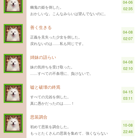
04-06
幽鬼の姫を倒した。
02:35
おかしいな。こんなみらいは望んでないのに。
善く生きる
04-08
正義を見失った少女を倒した。
02:07
戻れないのは……私も同じです。
姉妹の語らい
04-08
妹の気持ちを受け取った。
02:10
……すべての不条理に、負けないで。
嘘と破壊の終焉
04-15
すべての元凶を倒した。
03:11
真に愚かだったのは……！
思装調合
10-08
初めて思装を調合した。
22:46
もっとたくさんの思装を集めて、強くならない