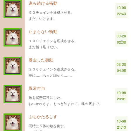
進み続ける衝動
10-08
５０チェインを達成させる。
22:43
まだ、いけます。
止まらない衝動
03-28
１００チェインを達成させる。
02:38
まだ斬り足りない。
暴走した衝動
03-28
２００チェインを達成させる。
04:05
更に……もっと細かく……。
異常付与
10-08
敵を状態異常にした。
23:01
おつかれさま。もっと蝕まれて、魂の底まで。
ぷちかたるしす
10-08
同時に５体の敵を倒す。
21:13