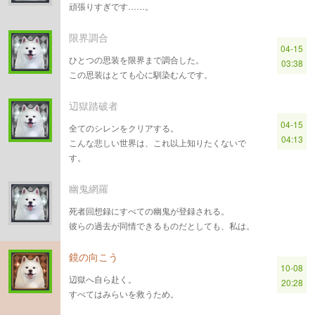
頑張りすぎです……。
限界調合
04-15
ひとつの思装を限界まで調合した。
03:38
この思装はとても心に馴染むんです。
辺獄踏破者
04-15
全てのシレンをクリアする。
04:13
こんな悲しい世界は、これ以上知りたくないで
す。
幽鬼網羅
死者回想録にすべての幽鬼が登録される。
彼らの過去が同情できるものだとしても、私は。
鏡の向こう
10-08
辺獄へ自ら赴く。
20:28
すべてはみらいを救うため。