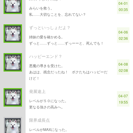
04-01
みらいを救う。
00:35
私……大切なことを、忘れてない？
ずっといっしょだよ？
04-06
姉妹の愛を確かめる。
02:36
ずっと……ずっと……ずっーーと、死んでも！
ハッピーエンド？
04-08
悪魔の導きを受けた。
02:08
あはは、残念だったね！ ボクたちはハッピーだ
けど！
発展途上
04-07
レベルが５０になった。
19:55
更なる強さの高みへ。
限界成長点
レベルがMAXになった。