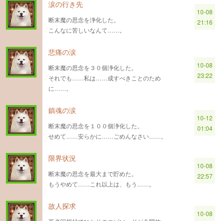
涙の行き先
10-08
断末魔の思念を浄化した。
21:16
こんなに苦しいなんて……。
悲痛の涙
10-08
断末魔の思念を３０個浄化した。
23:22
それでも……私は……成すべきことのため
に……。
鎮魂の涙
10-12
断末魔の思念を１００個浄化した。
01:04
せめて……安らかに……ごめんなさい……。
限界状況
10-08
断末魔の思念を最大まで貯めた。
22:57
もうやめて……これ以上は、もう……。
故人探求
10-08