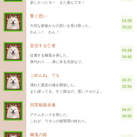
楽しかったヨ！ また遊んでネ！
繋ぐ思い
03-28
大切な家族からの思いを受け取った。
03:22
わんっ！ わん！
盲信する亡者
03-28
従属する幽鬼を倒した。
04:40
身代わり……身に余る光栄なり。
ごめんね、でも
03-31
壊れた親友の魂を開放した。
22:34
また謝ってる。すぐ謝るの、悪いクセだよ。
同罪報復未遂
04-01
アナムネシスを倒した。
00:35
これが、ワタシの復讐譚の終わり。
幽鬼の姫