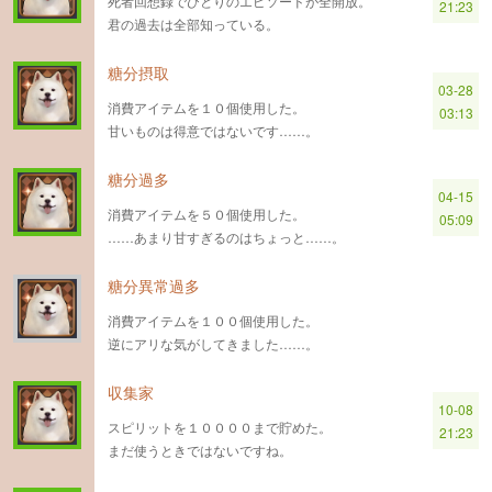
死者回想録でひとりのエピソードが全開放。
21:23
君の過去は全部知っている。
糖分摂取
03-28
消費アイテムを１０個使用した。
03:13
甘いものは得意ではないです……。
糖分過多
04-15
消費アイテムを５０個使用した。
05:09
……あまり甘すぎるのはちょっと……。
糖分異常過多
消費アイテムを１００個使用した。
逆にアリな気がしてきました……。
収集家
10-08
スピリットを１００００まで貯めた。
21:23
まだ使うときではないですね。