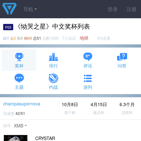
导航
登录
注册
《恸哭之星》中文奖杯列表
PS5
地狱
白1
金2
银8
铜40
总51
点数1200 7人玩过
0%完美
奖杯
排行
评论
问答
主题
约战
游列
champasupernova
10月8日
4月15日
6.3个月
首个杯
最后杯
总耗时
完成度
42/51
XMB
排序
CRYSTAR