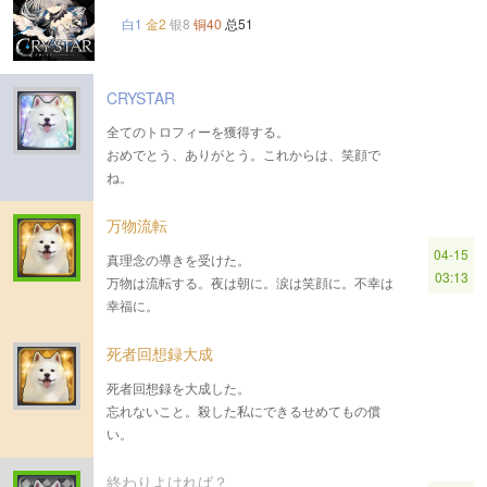
白1
金2
银8
铜40
总51
CRYSTAR
全てのトロフィーを獲得する。
おめでとう、ありがとう。これからは、笑顔で
ね。
万物流転
04-15
真理念の導きを受けた。
03:13
万物は流転する。夜は朝に。涙は笑顔に。不幸は
幸福に。
死者回想録大成
死者回想録を大成した。
忘れないこと。殺した私にできるせめてもの償
い。
終わりよければ？