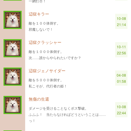
一網打尽！
辺獄キラー
10-08
敵を１００体倒す。
21:14
邪魔しないで！
辺獄クラッシャー
10-11
敵を１０００体倒す。
22:56
次……誰からやられたいですか？
辺獄ジェノサイダー
04-08
敵を５０００体倒す。
01:58
私こそが、代行者の姫！
無傷の生還
10-08
ダメージを受けることなくボス撃破。
22:44
ふふふ！ 当たらなければどうということは……
っ！