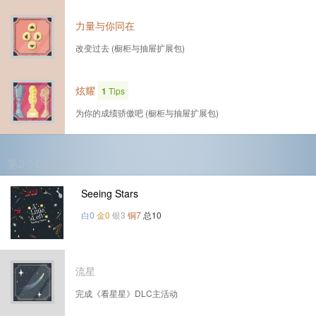
力量与你同在
改变过去 (橱柜与抽屉扩展包)
炫耀
1
Tips
为你的成绩骄傲吧 (橱柜与抽屉扩展包)
第2个DLC
Seeing Stars
白0
金0
银3
铜7
总10
流星
完成《看星星》DLC主活动