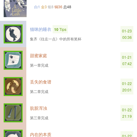
白1
金3
银8
铜36
总48
猫咪的睡衣
10
Tips
01-23
00:36
集齐《往左一点》中的所有奖杯
甜蜜家庭
01-21
07:42
第一章完成
丢失的食谱
01-22
20:01
第二章完成
肮脏浑浊
01-22
21:19
第三章完成
内在的本质
01-22