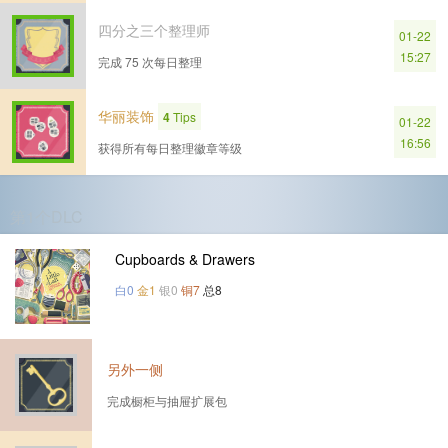
四分之三个整理师
01-22
15:27
完成 75 次每日整理
华丽装饰
4
Tips
01-22
16:56
获得所有每日整理徽章等级
第1个DLC
Cupboards & Drawers
白0
金1
银0
铜7
总8
另外一侧
完成橱柜与抽屉扩展包