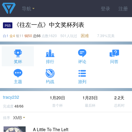
导航
登录
注册
《往左一点》中文奖杯列表
PS5
困难
白1
金4
银11
铜50
总66
点数1620 501人玩过
7.39%完美
奖杯
排行
评论
问答
主题
约战
游列
tracy232
1月20日
1月23日
2.2天
首个杯
最后杯
总耗时
完成度
48/66
XMB
排序
A Little To The Left