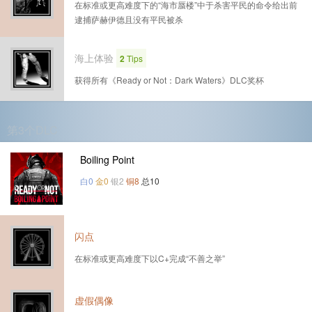
在标准或更高难度下的“海市蜃楼”中于杀害平民的命令给出前
逮捕萨赫伊德且没有平民被杀
海上体验
2
Tips
获得所有《Ready or Not：Dark Waters》DLC奖杯
第3个DLC
Boiling Point
白0
金0
银2
铜8
总10
闪点
在标准或更高难度下以C+完成“不善之举”
虚假偶像