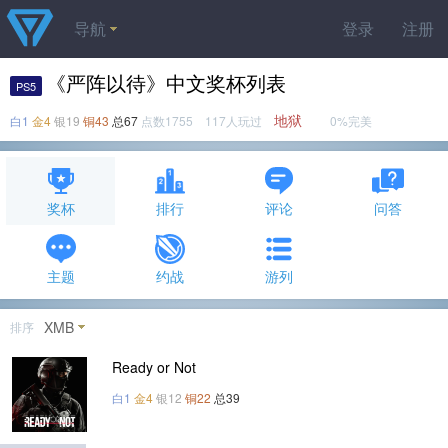
导航
登录
注册
《严阵以待》中文奖杯列表
PS5
地狱
白1
金4
银19
铜43
总67
点数1755 117人玩过
0%完美
奖杯
排行
评论
问答
主题
约战
游列
XMB
排序
Ready or Not
白1
金4
银12
铜22
总39