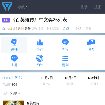
导航
登录
注册
《百英雄传》中文奖杯列表
PS4
普通
白1
金2
银5
铜48
总56
点数1230 441人玩过
29.71%完美
奖杯
排行
评论
问答
主题
约战
游列
rascal110110
12月7日
12月8日
6.9小时
首个杯
最后杯
总耗时
完成度
4/56
XMB
排序
百英雄传