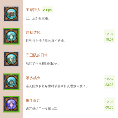
宝藏猎人
2
Tips
已开启所有宝箱。
原初透镜
12-07
18:07
找到符文遗迹里的原初透镜。
守卫队的日常
惩罚了柯根和他的团伙。
家乡战火
12-07
23:33
诺瓦的家乡基希里村被赫斯特瓦恩放火烧了。
揭竿而起
12-08
00:35
诺瓦组织了一支抵抗军。