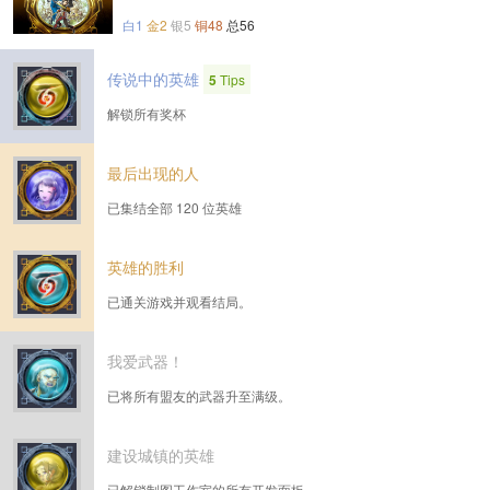
白1
金2
银5
铜48
总56
传说中的英雄
5
Tips
解锁所有奖杯
最后出现的人
已集结全部 120 位英雄
英雄的胜利
已通关游戏并观看结局。
我爱武器！
已将所有盟友的武器升至满级。
建设城镇的英雄
已解锁制图工作室的所有开发面板。