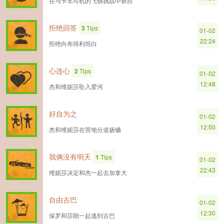
在与卡车司机的飞镖挑战中获胜
拒绝回答
3
Tips
01-02
22:24
拒绝向布得利坦白
心连心
2
Tips
01-02
12:48
杰和维妮莎坠入爱河
好自为之
01-02
12:50
杰和维妮莎在营地分道扬镳
我俩没有明天
1
Tips
01-02
22:43
维妮莎决定和杰一起去加拿大
自由古巴
01-02
12:30
保罗和莎朗一起逃到古巴