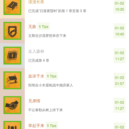
漫漫长夜
01-02
10:35
已完成“日落黄昏时”的第 1 章至第 3 章
无敌
1
Tips
01-02
10:40
文斯在沙漠梦想幸存下来
走入森林
01-02
11:27
已完成第 4 章
血浓于水
1
Tips
01-02
21:57
拒绝在小木屋枪战中抛弃家人
兄弟情
01-02
11:27
不让泰勒从树上掉下来
举起手来
1
Tips
01-02