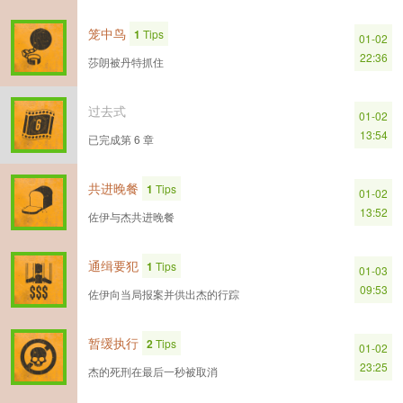
笼中鸟
1
Tips
01-02
22:36
莎朗被丹特抓住
过去式
01-02
13:54
已完成第 6 章
共进晚餐
1
Tips
01-02
13:52
佐伊与杰共进晚餐
通缉要犯
1
Tips
01-03
09:53
佐伊向当局报案并供出杰的行踪
暂缓执行
2
Tips
01-02
23:25
杰的死刑在最后一秒被取消