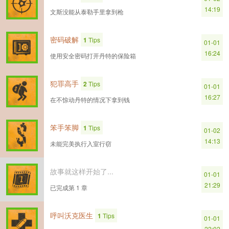
14:19
文斯没能从泰勒手里拿到枪
密码破解
1
Tips
01-01
16:24
使用安全密码打开丹特的保险箱
犯罪高手
2
Tips
01-01
16:27
在不惊动丹特的情况下拿到钱
笨手笨脚
1
Tips
01-02
14:13
未能完美执行入室行窃
故事就这样开始了...
01-01
21:29
已完成第 1 章
呼叫沃克医生
1
Tips
01-01
22:02