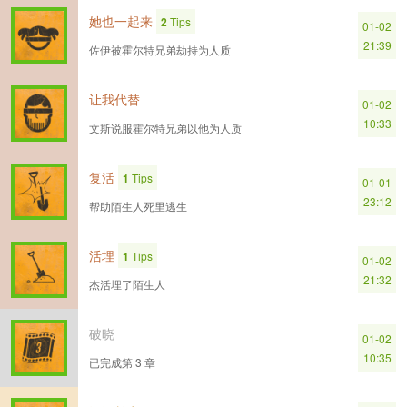
她也一起来
2
Tips
01-02
21:39
佐伊被霍尔特兄弟劫持为人质
让我代替
01-02
10:33
文斯说服霍尔特兄弟以他为人质
复活
1
Tips
01-01
23:12
帮助陌生人死里逃生
活埋
1
Tips
01-02
21:32
杰活埋了陌生人
破晓
01-02
10:35
已完成第 3 章