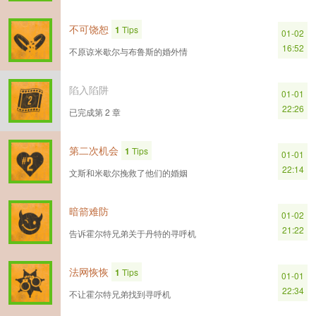
不可饶恕
1
Tips
01-02
16:52
不原谅米歇尔与布鲁斯的婚外情
陷入陷阱
01-01
22:26
已完成第 2 章
第二次机会
1
Tips
01-01
22:14
文斯和米歇尔挽救了他们的婚姻
暗箭难防
01-02
21:22
告诉霍尔特兄弟关于丹特的寻呼机
法网恢恢
1
Tips
01-01
22:34
不让霍尔特兄弟找到寻呼机