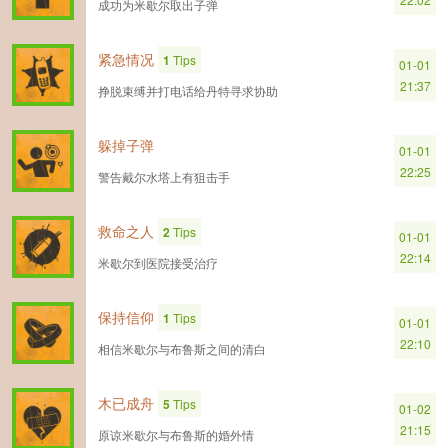
成功为米歇尔取出子弹
紧急情况
1
Tips
01-01
21:37
挣脱束缚并打电话给丹特寻求协助
躲掉子弹
01-01
22:25
警告戴尔水塔上有狙击手
救命之人
2
Tips
01-01
22:14
米歇尔到医院接受治疗
保持信仰
1
Tips
01-01
22:10
相信米歇尔与布鲁斯之间的清白
木已成舟
5
Tips
01-02
21:15
原谅米歇尔与布鲁斯的婚外情