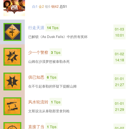
白1
金2
银6
铜42
总51
行走天涯
14
Tips
01-03
10:01
已解锁《As Dusk Falls》中的所有奖杯
少一个警察
3
Tips
01-02
14:18
山姆在沙漠梦想被泰勒杀死
俱已知悉
6
Tips
01-01
21:27
在不引起泰勒的怀疑下提醒山姆
风水轮流转
1
Tips
01-01
21:29
文斯设法从泰勒那里拿到枪
直接了当
1
Tips
01-02