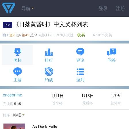
导航
登录
注册
《日落黄昏时》中文奖杯列表
PS5
极易
白1
金2
银6
铜42
总51
点数1170 970人玩过
67.01%完美
奖杯
排行
评论
问答
主题
约战
游列
onceprime
1月1日
1月3日
1.7天
首个杯
最后杯
总耗时
完成度
51/51
XMB
排序
As Dusk Falls