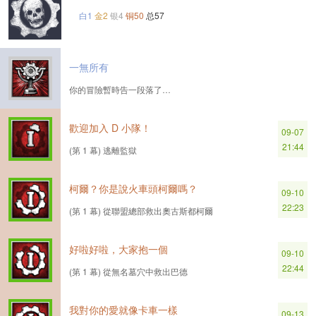
白1
金2
银4
铜50
总57
一無所有
你的冒險暫時告一段落了…
歡迎加入 D 小隊！
09-07
21:44
(第 1 幕) 逃離監獄
柯爾？你是說火車頭柯爾嗎？
09-10
22:23
(第 1 幕) 從聯盟總部救出奧古斯都柯爾
好啦好啦，大家抱一個
09-10
22:44
(第 1 幕) 從無名墓穴中救出巴德
我對你的愛就像卡車一樣
09-13