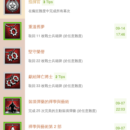
指揮官
3
Tips
在瘋狂難度中完成所有幕次
重溫舊夢
09-14
17:46
取回 11 枚戰士兵籍牌 (於任意難度)
堅守榮譽
取回 22 枚戰士兵籍牌 (於任意難度)
獻給陣亡將士
2
Tips
取回 33 枚戰士兵籍牌 (於任意難度)
裝填彈藥的禪學與藝術
09-07
22:03
完成 25 次完美的主動裝填彈藥 (於任意難度)
禪學與藝術第 2 部
09-07