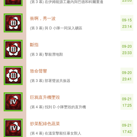
(第 3 幕) 在伊姆能源工廠內與巴德和科爾重逢
衝啊，秀一波
09-15
23:14
(第 3 幕) 與 D 小隊一同深入礦區
斷指
09-20
23:33
(第 3 幕) 擊殺潛地獸
致命聲響
09-20
23:41
(第 3 幕) 部署聲波共振器
巨鴉直升機墜毀
09-21
17:25
(第 4 幕) 找到 D 小隊墜毀的直升機
炒菜配綠色蔬菜
09-21
17:42
(第 4 幕) 在溫室擊殺狂暴女獸人