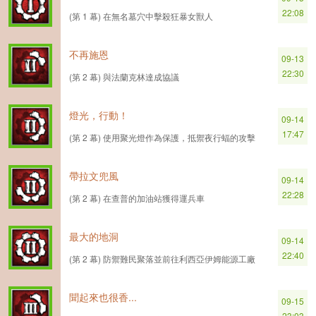
22:08
(第 1 幕) 在無名墓穴中擊殺狂暴女獸人
不再施恩
09-13
22:30
(第 2 幕) 與法蘭克林達成協議
燈光，行動！
09-14
17:47
(第 2 幕) 使用聚光燈作為保護，抵禦夜行蝠的攻擊
帶拉文兜風
09-14
22:28
(第 2 幕) 在查普的加油站獲得運兵車
最大的地洞
09-14
22:40
(第 2 幕) 防禦難民聚落並前往利西亞伊姆能源工廠
聞起來也很香...
09-15
23:03