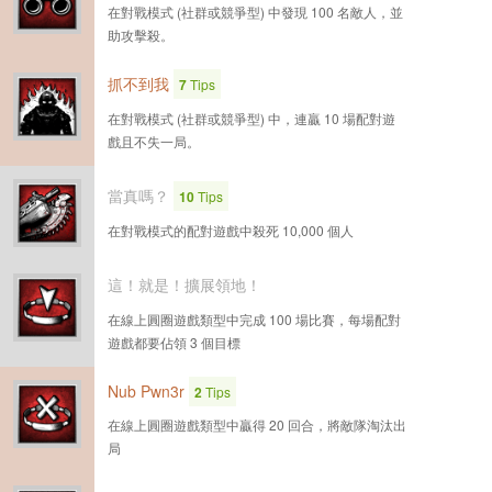
在對戰模式 (社群或競爭型) 中發現 100 名敵人，並
助攻擊殺。
抓不到我
7
Tips
在對戰模式 (社群或競爭型) 中，連贏 10 場配對遊
戲且不失一局。
當真嗎？
10
Tips
在對戰模式的配對遊戲中殺死 10,000 個人
這！就是！擴展領地！
在線上圓圈遊戲類型中完成 100 場比賽，每場配對
遊戲都要佔領 3 個目標
Nub Pwn3r
2
Tips
在線上圓圈遊戲類型中贏得 20 回合，將敵隊淘汰出
局