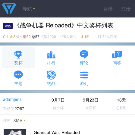
导航
登录
注册
《战争机器 Reloaded》中文奖杯列表
PS5
困难
白1
金2
银4
铜50
总57
点数1230 426人玩过
11.74%完美
奖杯
排行
评论
问答
主题
约战
游列
adamjens
9月7日
9月23日
16天
首个杯
最后杯
总耗时
完成度
27/57
XMB
排序
Gears of War: Reloaded