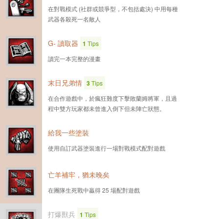
在對戰模式 (社群或競爭型，不包括處決) 中用每種
武器各殺死一名敵人
G- 讀取器
1
Tips
讀完一本完整的漫畫
末日兄弟情
3
Tips
在合作遊戲中，於瘋狂難度下擊敗蘭姆將軍，且過
程中雙方玩家都未曾進入倒下但未陣亡狀態。
給我一些塗裝
使用自訂武器塗裝進行一場對戰模式配對遊戲
亡羊補牢，猶未晚矣
在團隊生死戰中贏得 25 場配對遊戲
打爆獸兵
1
Tips