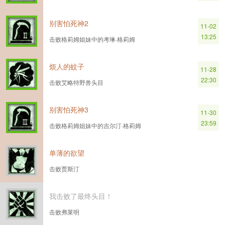
别害怕死神2
11-02
13:25
击败格莉姆姐妹中的考琳·格莉姆
烦人的蚊子
11-28
22:30
击败艾略特野兽头目
别害怕死神3
11-30
23:59
击败格莉姆姐妹中的吉尔汀·格莉姆
单薄的欲望
击败贾斯汀
我击败了最终头目！
击败弗莱明