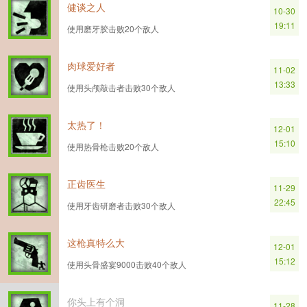
健谈之人
10-30
19:11
使用磨牙胶击败20个敌人
肉球爱好者
11-02
13:33
使用头颅敲击者击败30个敌人
太热了！
12-01
15:10
使用热骨枪击败20个敌人
正齿医生
11-29
22:45
使用牙齿研磨者击败30个敌人
这枪真特么大
12-01
15:12
使用头骨盛宴9000击败40个敌人
你头上有个洞
11-28