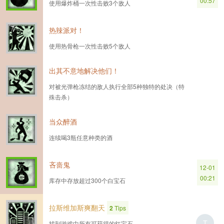
00:57
使用爆炸桶一次性击败3个敌人
热辣派对！
使用热骨枪一次性击败5个敌人
出其不意地解决他们！
对被光弹枪冻结的敌人执行全部5种独特的处决（特
殊击杀）
当众醉酒
连续喝3瓶任意种类的酒
吝啬鬼
12-01
00:21
库存中存放超过300个白宝石
拉斯维加斯爽翻天
2
Tips
T
找到游戏中所有可获得的红宝石。