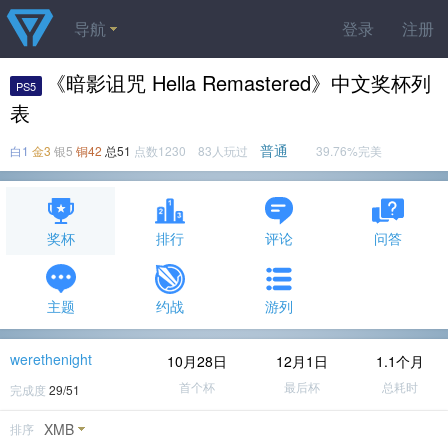
导航
登录
注册
《暗影诅咒 Hella Remastered》中文奖杯列
PS5
表
普通
白1
金3
银5
铜42
总51
点数1230 83人玩过
39.76%完美
奖杯
排行
评论
问答
主题
约战
游列
werethenight
10月28日
12月1日
1.1个月
首个杯
最后杯
总耗时
完成度
29/51
XMB
排序