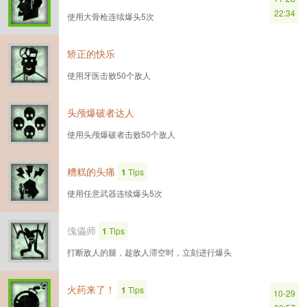
22:34
使用大骨枪连续爆头5次
矫正的快乐
使用牙医击败50个敌人
头颅爆破者达人
使用头颅爆破者击败50个敌人
糟糕的头痛
1
Tips
使用任意武器连续爆头5次
傀儡师
1
Tips
打断敌人的腿，趁敌人滞空时，立刻进行爆头
火药来了！
1
Tips
10-29