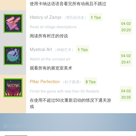
使用卡纳达语语音看完所有动画且不跳过
History of Zampi
（赞匹的历史）
1
Tips
04-02
Read all village descriptions
20:20
阅读所有村庄的传说
Mystical Art
（神秘艺术）
1
Tips
04-02
Watch all the concept art
20:41
观看所有的展览室美术
Pillar Perfection
（柱子圆满）
3
Tips
04-02
Finish the game with less than 50 Restarts
20:35
在使用不超过50次重新启动的情况下通关游
戏
第1个DLC