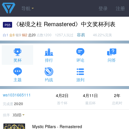
导航
登录
注册
《秘境之柱 Remastered》中文奖杯列表
PS5
容易
白1
金8
银9
铜2
总20
点数1200 1257人玩过
46.22%完美
奖杯
排行
评论
问答
主题
约战
游列
ws1031665111
4月2日
4月11日
2年
首个杯
最后杯
总耗时
完成度
20/20
XMB
排序
Mystic Pillars - Remastered