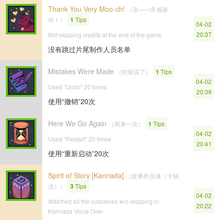
Thank You Very Moo-ch!
（非——常感谢
你！）
1
Tips
04-02
20:37
Not skipping credits at the end of the game
没有跳过片尾制作人员名单
Mistakes Were Made
（犯错误了）
1
Tips
04-02
Used "Undo" 20 times
20:39
使用“撤销”20次
Here We Go Again
（再来一次）
1
Tips
04-02
Used "Restart" 20 times
20:41
使用“重新启动”20次
Spirit of Story [Kannada]
（故事的灵魂（卡纳
达））
3
Tips
04-02
Watched all the cutscenes w/o skipping in
20:22
Kannada Voice Over