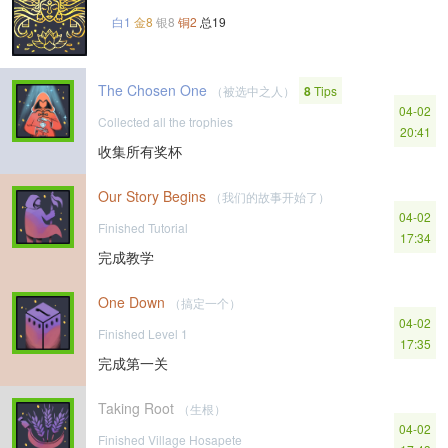
白1
金8
银8
铜2
总19
The Chosen One
（被选中之人）
8
Tips
04-02
Collected all the trophies
20:41
收集所有奖杯
Our Story Begins
（我们的故事开始了）
04-02
Finished Tutorial
17:34
完成教学
One Down
（搞定一个）
04-02
Finished Level 1
17:35
完成第一关
Taking Root
（生根）
04-02
Finished Village Hosapete