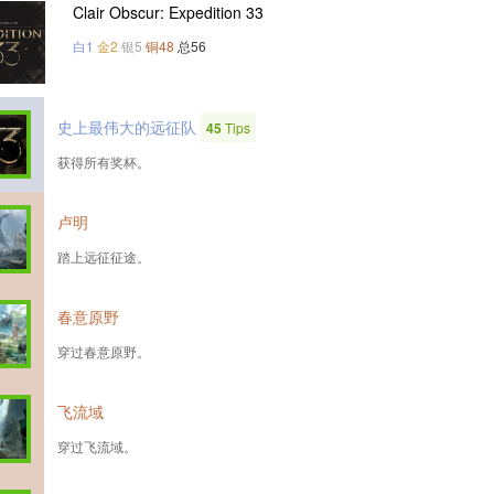
Clair Obscur: Expedition 33
白1
金2
银5
铜48
总56
史上最伟大的远征队
45
Tips
获得所有奖杯。
卢明
踏上远征征途。
春意原野
穿过春意原野。
飞流域
穿过飞流域。