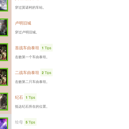
穿过莫诺柯的车站。
卢明旧城
穿过卢明旧城。
首战车由泰坦
1
Tips
击败第一个车由泰坦。
二战车由泰坦
2
Tips
击败第二只车由泰坦。
纪石
1
Tips
抵达纪石所在的位置。
绘母
5
Tips