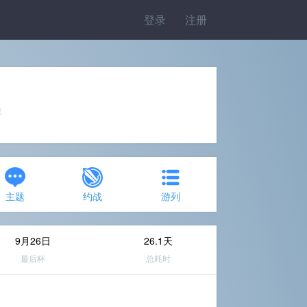
登录
注册
美
主题
约战
游列
9月26日
26.1天
最后杯
总耗时