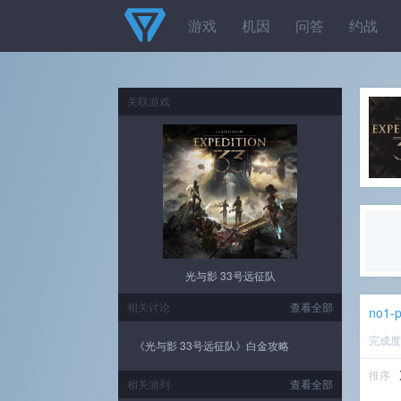
游戏
机因
问答
约战
关联游戏
光与影 33号远征队
相关讨论
查看全部
no1-p
完成
《光与影 33号远征队》白金攻略
排序
相关游列
查看全部