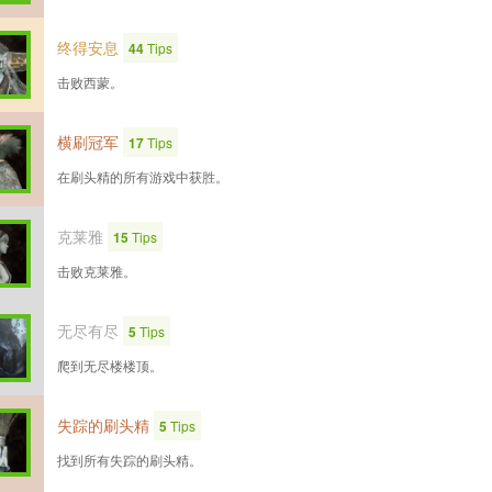
终得安息
44
Tips
击败西蒙。
横刷冠军
17
Tips
在刷头精的所有游戏中获胜。
克莱雅
15
Tips
击败克莱雅。
无尽有尽
5
Tips
爬到无尽楼楼顶。
失踪的刷头精
5
Tips
找到所有失踪的刷头精。