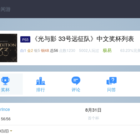
闲游
《光与影 33号远征队》中文奖杯列表
PS5
极易
白1
金2
银5
铜48
总56
点数1230 5002人玩过
63.23%完
奖杯
排行
评论
问答
rince
8月31日
首个杯
度
56/56
XMB