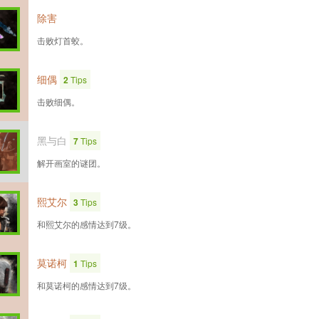
除害
击败灯首蛟。
细偶
2
Tips
击败细偶。
黑与白
7
Tips
解开画室的谜团。
熙艾尔
3
Tips
和熙艾尔的感情达到7级。
莫诺柯
1
Tips
和莫诺柯的感情达到7级。