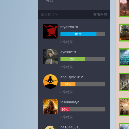
分92
最近玩过的
查看全部
bryanwu78
81%
3小时前
eyes0219
55%
5小时前
angusjyp1012
34%
8小时前
insomniafyc
20%
8小时前
h410443615