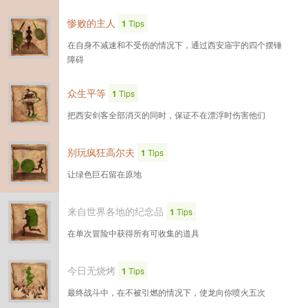
惨败的主人
1
Tips
在自身不减速和不受伤的情况下，通过西安庙宇的四个摆锤
障碍
众生平等
1
Tips
把西安剑客全部消灭的同时，保证不在漂浮时伤害他们
别玩疯狂高尔夫
1
Tips
让绿色巨石留在原地
来自世界各地的纪念品
1
Tips
在单次冒险中获得所有可收集的道具
今日无烧烤
1
Tips
最终战斗中，在不被引燃的情况下，使龙向你喷火五次