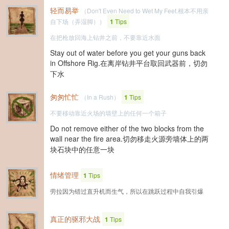
轻而易举
（Don't Even Need to Wet My Feet.根本不用亲
自下场（弄湿脚））
1
Tips
在把枪放回海上钻井之前，不要靠近水面
Stay out of water before you get your guns back
in Offshore Rig.在离岸钻井平台取回武器前，切勿
下水
匆匆忙忙
（In a Rush）
1
Tips
不要移动靠近火场的墙壁上的任何一个箱子
Do not remove either of the two blocks from the
wall near the fire area.切勿移走火源旁墙体上的两
块石块中的任意一块
情绪管理
1
Tips
劳拉因为错过直升机而生气，所以在跳跃过程中自我引爆
真正的驱邪大战
1
Tips