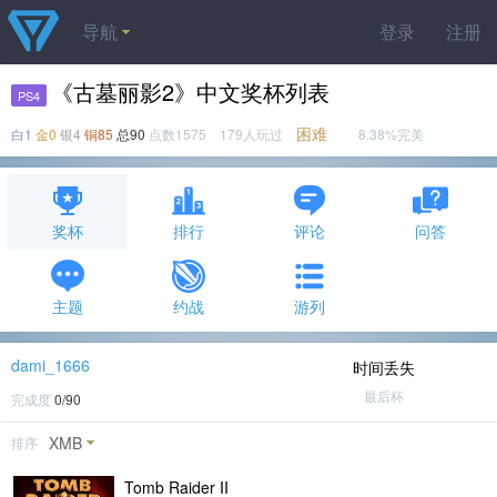
导航
登录
注册
《古墓丽影2》中文奖杯列表
PS4
困难
白1
金0
银4
铜85
总90
点数1575 179人玩过
8.38%完美
奖杯
排行
评论
问答
主题
约战
游列
dami_1666
时间丢失
最后杯
完成度
0/90
XMB
排序
Tomb Raider II