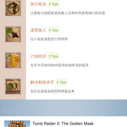
执行枪决
1
Tips
让拥有火焰喷射器的敌人没有时间使用他们的武器
谴责敌人
1
Tips
往小老鼠洞里扔个照明弹
计划经济
1
Tips
在关卡开始50秒内获得托纳萨克的面具
解决财政赤字
1
Tips
在巨石滚落前把照明弹捡起来
第2个DLC
Tomb Raider II: The Golden Mask