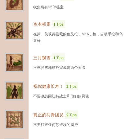
收集所有15件秘宝
资本积累
1
Tips
在第一关获得隐藏的鱼叉枪，M16步枪，自动手枪和乌
兹枪
三月飘雪
1
Tips
不驾驶雪地摩托完成前两个关卡
祝你健康长寿！
2
Tips
不要激怒因纽特战士和他们的灵魂
真正的共青团员
2
Tips
不要打破任何苏维埃的窗户