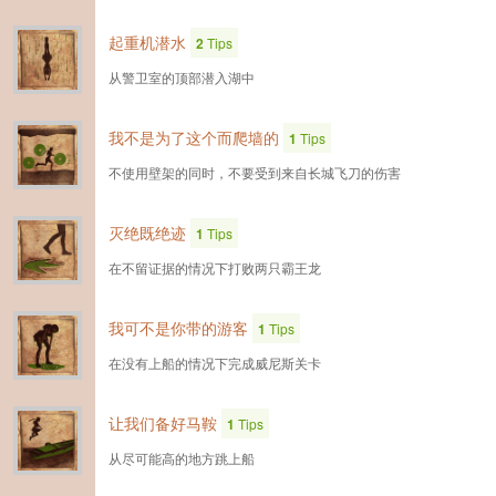
起重机潜水
2
Tips
从警卫室的顶部潜入湖中
我不是为了这个而爬墙的
1
Tips
不使用壁架的同时，不要受到来自长城飞刀的伤害
灭绝既绝迹
1
Tips
在不留证据的情况下打败两只霸王龙
我可不是你带的游客
1
Tips
在没有上船的情况下完成威尼斯关卡
让我们备好马鞍
1
Tips
从尽可能高的地方跳上船