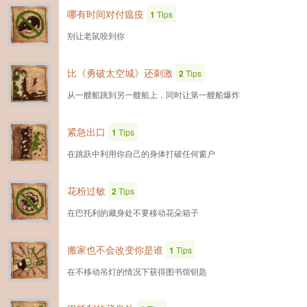
哪有时间对付瘟疫
1
Tips
别让老鼠咬到你
比《勇破太空城》还刺激
2
Tips
从一艘船跳到另一艘船上，同时让第一艘船爆炸
紧急出口
1
Tips
在跳跃中利用你自己的身体打破任何窗户
花粉过敏
2
Tips
在巴托利的藏身处不要移动花朵箱子
搬家也不会改变你是谁
1
Tips
在不移动吊灯的情况下获得图书馆钥匙