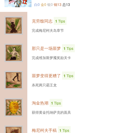
白0
金0
银0
铜13
总13
克劳馥同志
1
Tips
完成梅尼柯夫岛章节
那只是一场噩梦
1
Tips
完成维加斯梦魇奖励关卡
噩梦变得更糟了
1
Tips
杀死两只霸王龙
淘金热潮
1
Tips
获得黄金托纳萨克的面具
梅尼柯夫手稿
1
Tips