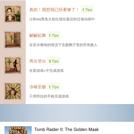
真的！我想我已经看够了！
1
Tips
让Boss黑色火焰出现在最后的过场动画中
翩翩起舞
1
Tips
在音乐奏响的情况下击败舞厅里的所有敌人
再次登台
3
Tips
在新游戏+中完成游戏
冷峻至极
1
Tips
只用劳拉的手枪完成游戏
第1个DLC
Tomb Raider II: The Golden Mask