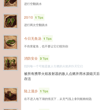
进行空翻跳水
20/10
1
Tips
进行两次空翻跳水
今日无鱼汤
1
Tips
不伤害鲨鱼，也不要让它们咬到你
消防安全
3
Tips
找到每一个可能是敌人引燃的火焰并扑灭它们
被所有携带火焰发射器的敌人点燃并用水源熄灭后
存活
陆上漫步
1
Tips
在不进入地下湖的情况下，从充气筏上拿到船舱钥匙