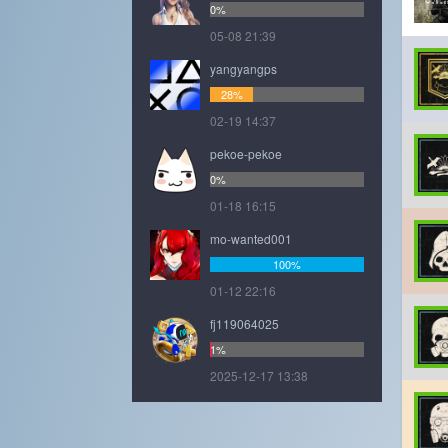
0%
05-08 21:39
yangyangps
28%
02-19 14:37
pekoe-pekoe
0%
01-18 16:15
mo-wanted001
100%
01-12 22:16
fj119064025
1%
2025-12-17 13:38