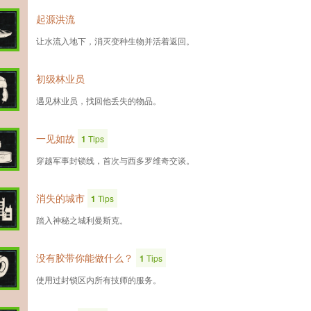
起源洪流
让水流入地下，消灭变种生物并活着返回。
初级林业员
遇见林业员，找回他丢失的物品。
一见如故
1
Tips
穿越军事封锁线，首次与西多罗维奇交谈。
消失的城市
1
Tips
踏入神秘之城利曼斯克。
没有胶带你能做什么？
1
Tips
使用过封锁区内所有技师的服务。