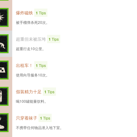
爆炸磁铁
1
Tips
被手榴弹杀死20次。
超重但未被压垮
1
Tips
超重行走10公里。
出租车！
1
Tips
使用向导服务10次。
假装精力十足
1
Tips
喝100罐能量饮料。
只穿着袜子
1
Tips
不携带任何物品潜入地下室。