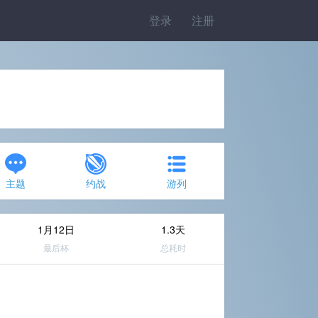
登录
注册
主题
约战
游列
1月12日
1.3天
最后杯
总耗时