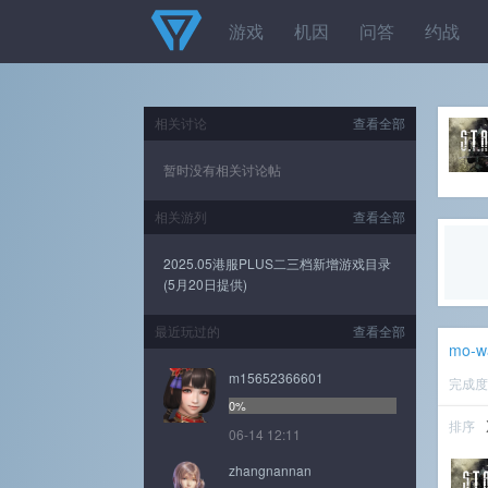
游戏
机因
问答
约战
相关讨论
查看全部
暂时没有相关讨论帖
相关游列
查看全部
2025.05港服PLUS二三档新增游戏目录
(5月20日提供)
最近玩过的
查看全部
mo-w
m15652366601
完成
0%
排序
06-14 12:11
zhangnannan