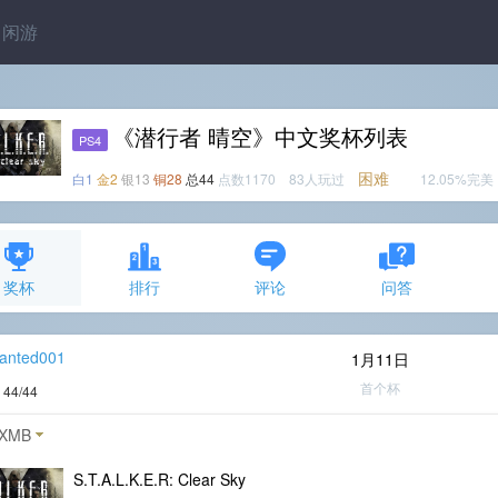
闲游
《潜行者 晴空》中文奖杯列表
PS4
困难
白1
金2
银13
铜28
总44
点数1170 83人玩过
12.05%完美
奖杯
排行
评论
问答
anted001
1月11日
首个杯
度
44/44
XMB
S.T.A.L.K.E.R: Clear Sky