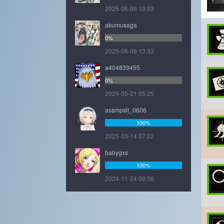
2025-06-06 13:33
akumusaga
0%
2025-06-06 13:33
a404839455
0%
2025-05-21 05:25
assmpsit_0606
100%
2025-03-14 07:22
babygxs
100%
2024-11-24 09:56