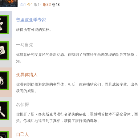
白1
金1
银14
铜32
总48
普里皮亚季专家
获得所有可能的奖杯。
一马当先
你愿意研究变异区的最新动态。你找到了当前科学尚未发现的新异常物质，
知。
变异体猎人
你没有到处躲避危险的变异体，相反，你在捕猎它们，而且成绩斐然。出色
极高的威望。
名侦探
你揭开了斯卡多夫斯克号潜行者消失的秘密：罪魁祸首根本不是变异体，而
类。你成功地追寻到了真相，获得了潜行者的尊敬。
自己人