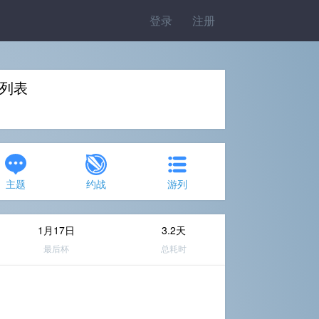
登录
注册
杯列表
主题
约战
游列
1月17日
3.2天
最后杯
总耗时