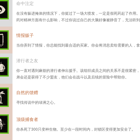
命中注定
在没有躲进掩体的情况下，你挺过了一场大喷发，一定是假死药起了作用。
药对精神方面有什么影响，不过你说过自己的大脑好像被静音了，无法听到
情报贩子
当你弄到了情报，你总能找到最合适的买家。你会将消息卖给需要的人，拿
潜行者之友
你一直对遇到麻烦的潜行者伸出援手。该组织成员之间的关系不是很紧密，
弟会还是获得了不少盟友，他们会在战斗以及后续的冒险中帮助你。
自然的馈赠
寻找传说中的绿洲之心。
顶级捕食者
你杀死了300只变种生物。至少在一段时间内，封锁区变得更加安全了。