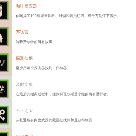
咖啡反应器
你喝掉了100瓶能量饮料。封锁区幅员辽阔，可千万别停下脚步。
匹诺曹
聆听费尔特的所有故事。
探测侦探
至少用每个探测器找到一件神器。
及时支援
在最后的撤离过程中，拯救科瓦尔斯基小组的所有潜行者。
石下之宝
从扎通所有内含武器的藏匿处找到并且获得物品