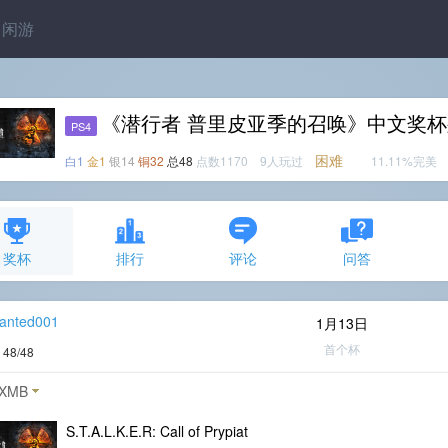
闲游
《潜行者 普里皮亚季的召唤》中文奖
PS4
困难
白1
金1
银14
铜32
总48
点数1170 9人玩过
11.11%完美
奖杯
排行
评论
问答
anted001
1月13日
首个杯
度
48/48
XMB
S.T.A.L.K.E.R: Call of Prypiat