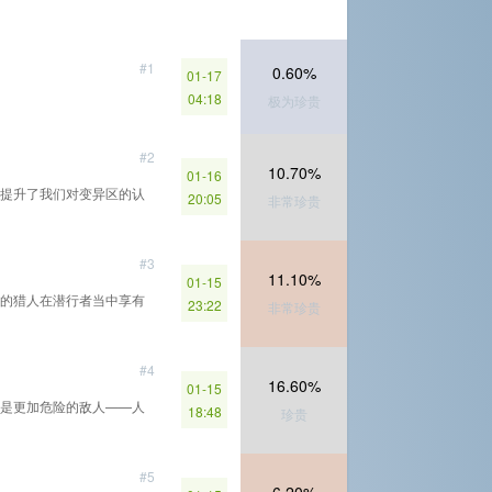
#1
0.60%
01-17
04:18
极为珍贵
#2
10.70%
01-16
提升了我们对变异区的认
20:05
非常珍贵
#3
11.10%
01-15
的猎人在潜行者当中享有
23:22
非常珍贵
#4
16.60%
01-15
是更加危险的敌人——人
18:48
珍贵
#5